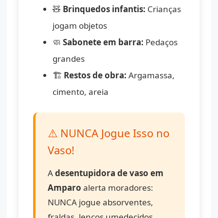
🧸
Brinquedos infantis:
Crianças
jogam objetos
🧼
Sabonete em barra:
Pedaços
grandes
🏗️
Restos de obra:
Argamassa,
cimento, areia
⚠️ NUNCA Jogue Isso no
Vaso!
A
desentupidora de vaso em
Amparo
alerta moradores:
NUNCA jogue absorventes,
fraldas, lenços umedecidos,