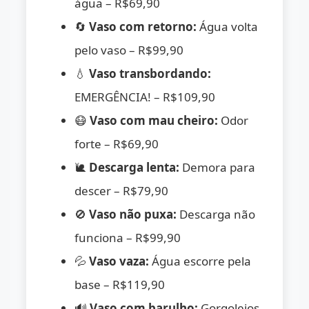
água – R$69,90
🔄
Vaso com retorno:
Água volta
pelo vaso – R$99,90
💧
Vaso transbordando:
EMERGÊNCIA! – R$109,90
😷
Vaso com mau cheiro:
Odor
forte – R$69,90
🐌
Descarga lenta:
Demora para
descer – R$79,90
🚫
Vaso não puxa:
Descarga não
funciona – R$99,90
💦
Vaso vaza:
Água escorre pela
base – R$119,90
🔊
Vaso com barulho:
Gorgolejos