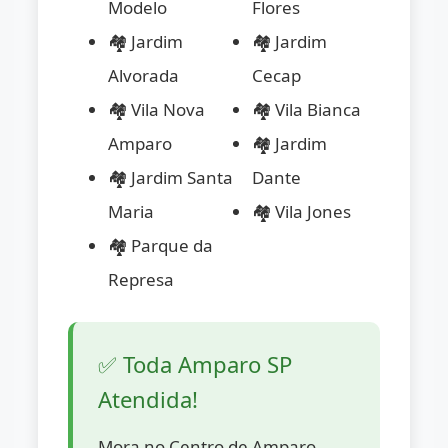
Modelo
Flores
🏘️ Jardim
🏘️ Jardim
Alvorada
Cecap
🏘️ Vila Nova
🏘️ Vila Bianca
Amparo
🏘️ Jardim
🏘️ Jardim Santa
Dante
Maria
🏘️ Vila Jones
🏘️ Parque da
Represa
✅ Toda Amparo SP
Atendida!
Mora no Centro de Amparo,