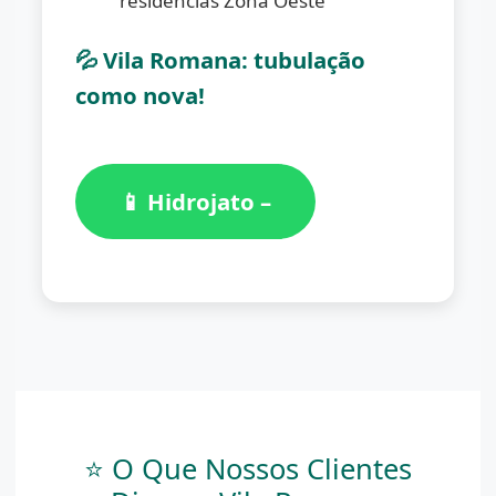
residências Zona Oeste
💦 Vila Romana: tubulação
como nova!
📱 Hidrojato –
(11) 98776-
7059
⭐ O Que Nossos Clientes