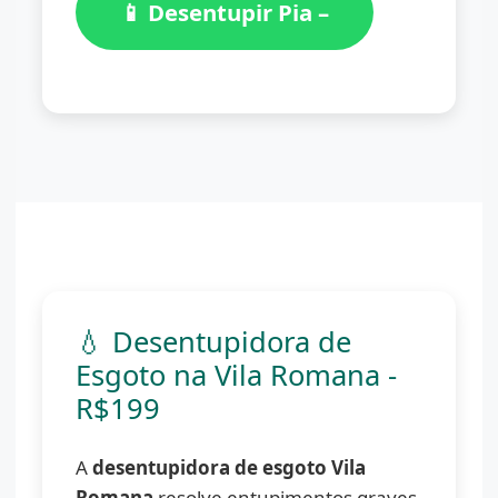
📱 Desentupir Pia –
(11)
98776-7059
💧 Desentupidora de
Esgoto na Vila Romana -
R$199
A
desentupidora de esgoto Vila
Romana
resolve entupimentos graves