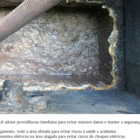
al adotar providências imediatas para evitar maiores danos e manter a seguran
mento, isole a área afetada para evitar riscos à saúde e acidentes.
ntos elétricos na área alagada para evitar riscos de choques elétricos.