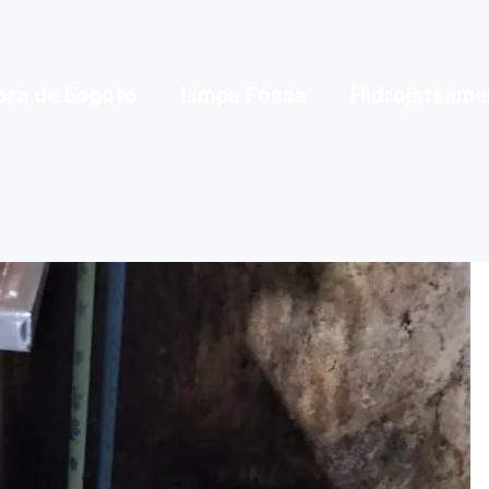
ora de Esgoto
Limpa Fossa
Hidrojateame