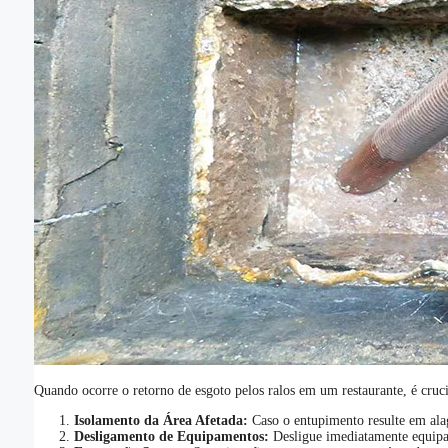
Quando ocorre o retorno de esgoto pelos ralos em um restaurante, é cruci
Isolamento da Área Afetada:
Caso o entupimento resulte em alaga
Desligamento de Equipamentos:
Desligue imediatamente equipame