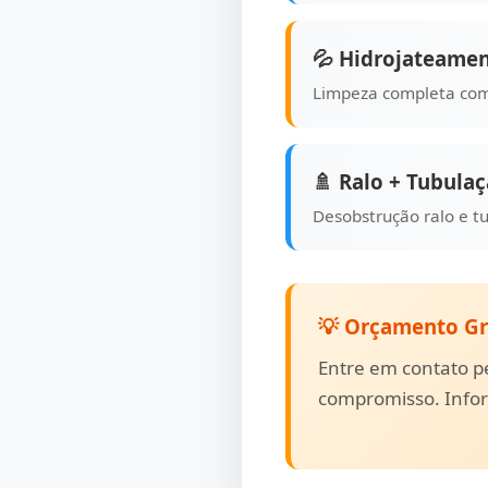
💦 Hidrojateamen
Limpeza completa com
🚿 Ralo + Tubula
Desobstrução ralo e t
💡 Orçamento Gr
Entre em contato 
compromisso. Inform