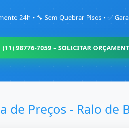
mento 24h • 🔧 Sem Quebrar Pisos • ✅ Garan
 (11) 98776-7059 – SOLICITAR ORÇAMEN
la de Preços - Ralo de 