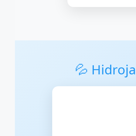
💦 Hidroj