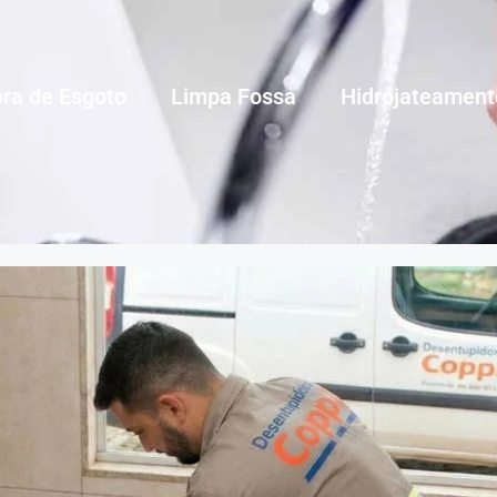
ra de Esgoto
Limpa Fossa
Hidrojateament