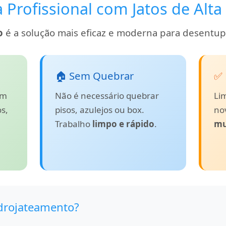
 Profissional com Jatos de Alta
o
é a solução mais eficaz e moderna para desentupi
🏠 Sem Quebrar
✅ 
em
Não é necessário quebrar
Li
s,
pisos, azulejos ou box.
no
Trabalho
limpo e rápido
.
mu
drojateamento?