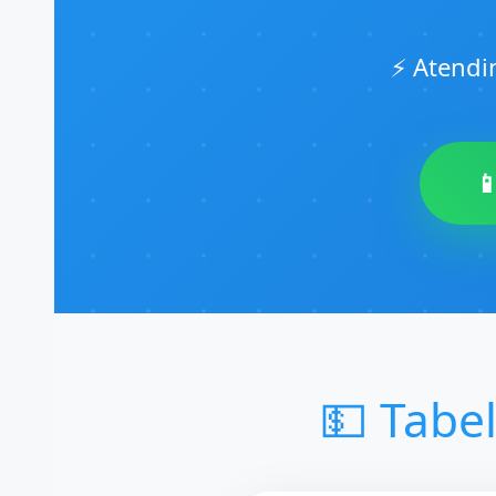
⚡ Atendi

💵 Tabe