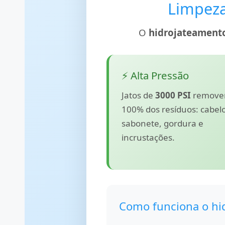
Limpeza
O
hidrojateament
⚡ Alta Pressão
Jatos de
3000 PSI
remov
100% dos resíduos: cabelo
sabonete, gordura e
incrustações.
Como funciona o hi