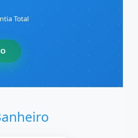
tia Total
TO
Banheiro