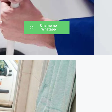
o
Chame no
Whatapp