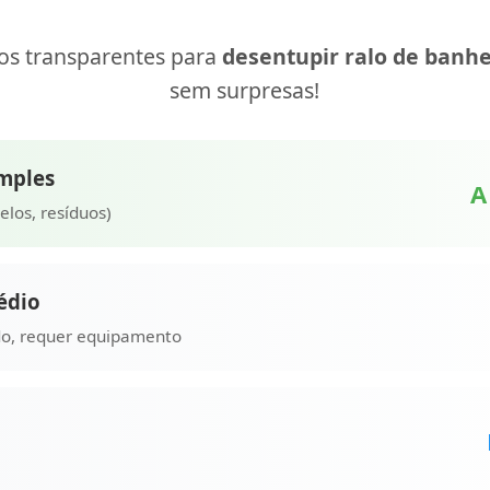
ços transparentes para
desentupir ralo de banhe
sem surpresas!
imples
A
los, resíduos)
édio
o, requer equipamento