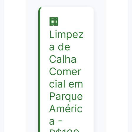
🏢
Limpez
a de
Calha
Comer
cial em
Parque
Améric
a -