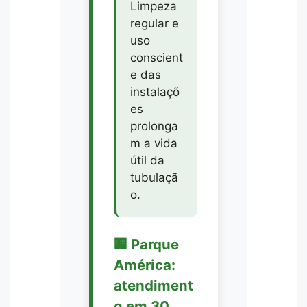
Limpeza
regular e
uso
conscient
e das
instalaçõ
es
prolonga
m a vida
útil da
tubulaçã
o.
🏢 Parque
América:
atendiment
o em 30