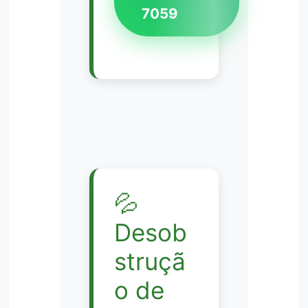
7059
💦
Desob
struçã
o de