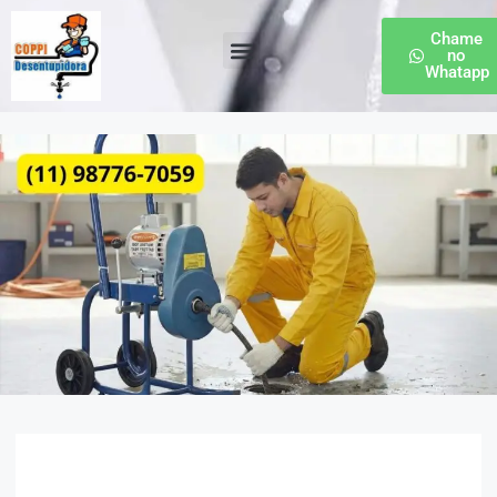
Chame
no
Whatapp
Desentupidora de Esgoto