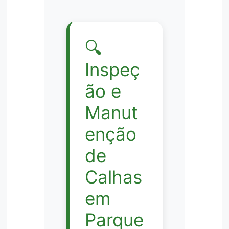
🔍
Inspeç
ão e
Manut
enção
de
Calhas
em
Parque