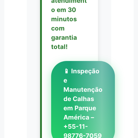
atendiment
o em 30
minutos
com
garantia
total!
📱 Inspeção
e
Manutenção
de Calhas
em Parque
América –
+55-11-
98776-7059