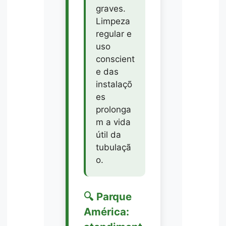
graves.
Limpeza
regular e
uso
conscient
e das
instalaçõ
es
prolonga
m a vida
útil da
tubulaçã
o.
🔍 Parque
América: