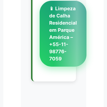
📱 Limpeza
de Calha
Residencial
em Parque
América –
+55-11-
98776-
7059