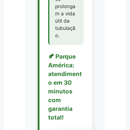
prolonga
m a vida
útil da
tubulaçã
o.
🍂 Parque
América:
atendiment
o em 30
minutos
com
garantia
total!