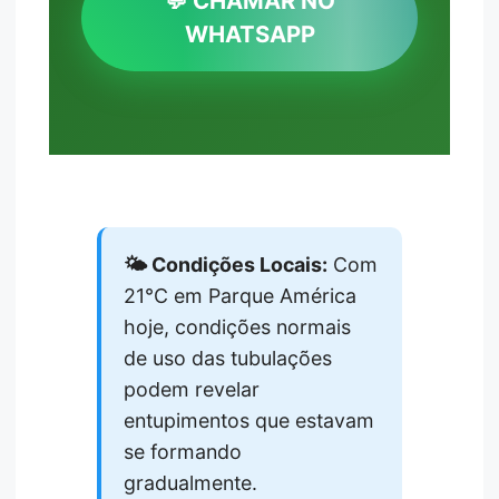
💬 CHAMAR NO
WHATSAPP
🌤️ Condições Locais:
Com
21°C em Parque América
hoje, condições normais
de uso das tubulações
podem revelar
entupimentos que estavam
se formando
gradualmente.