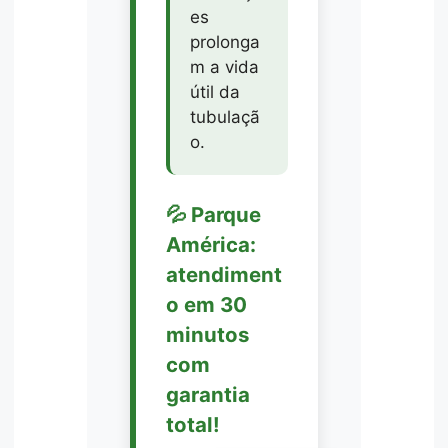
es
prolonga
m a vida
útil da
tubulaçã
o.
💦 Parque
América:
atendiment
o em 30
minutos
com
garantia
total!