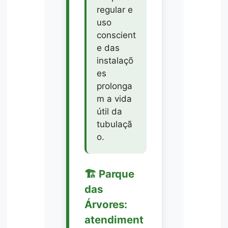
regular e
uso
conscient
e das
instalaçõ
es
prolonga
m a vida
útil da
tubulaçã
o.
🏗️ Parque
das
Árvores:
atendiment