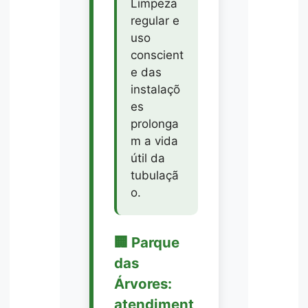
Limpeza
regular e
uso
conscient
e das
instalaçõ
es
prolonga
m a vida
útil da
tubulaçã
o.
🏢 Parque
das
Árvores:
atendiment