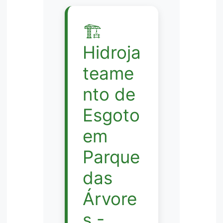
🏗️
Hidroja
teame
nto de
Esgoto
em
Parque
das
Árvore
s -