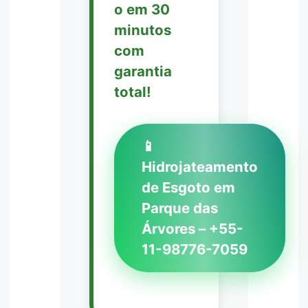
o em 30
minutos
com
garantia
total!
📱
Hidrojateamento
de Esgoto em
Parque das
Árvores – +55-
11-98776-7059