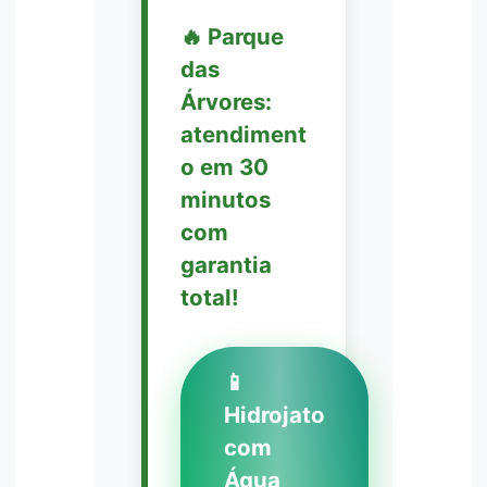
🔥 Parque
das
Árvores:
atendiment
o em 30
minutos
com
garantia
total!
📱
Hidrojato
com
Água