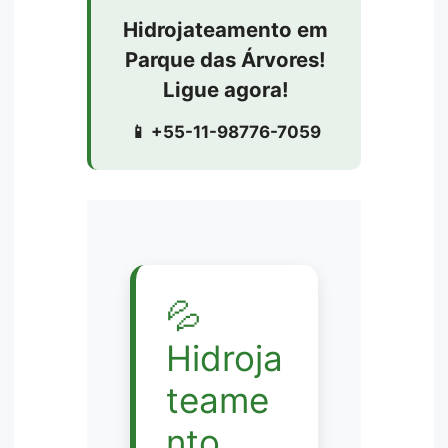
Hidrojateamento em
Parque das Árvores!
Ligue agora!
📱 +55-11-98776-7059
💦
Hidroja
teame
nto