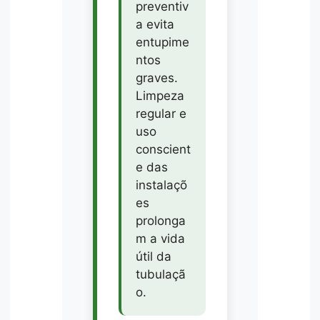
preventiv
a evita
entupime
ntos
graves.
Limpeza
regular e
uso
conscient
e das
instalaçõ
es
prolonga
m a vida
útil da
tubulaçã
o.