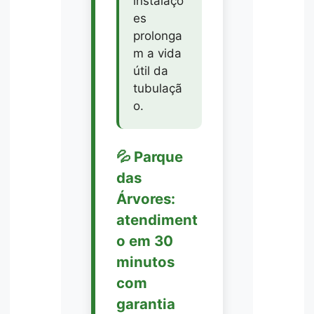
instalaçõ
es
prolonga
m a vida
útil da
tubulaçã
o.
💦 Parque
das
Árvores:
atendiment
o em 30
minutos
com
garantia