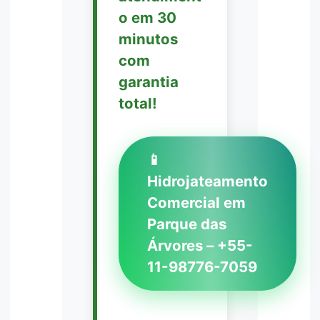
o em 30
minutos
com
garantia
total!
📱
Hidrojateamento
Comercial em
Parque das
Árvores – +55-
11-98776-7059