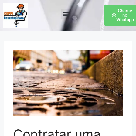
Chame
no
Whatapp
Desentupidora de Esgoto
Contratar uma