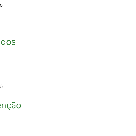
do
ados
s)
enção