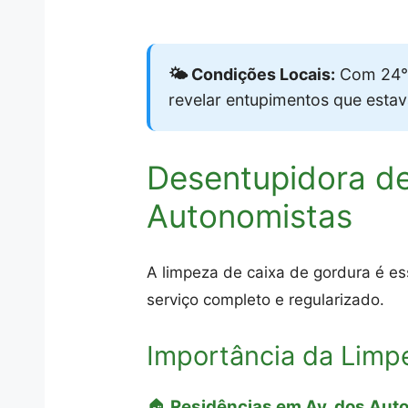
🌤️ Condições Locais:
Com 24°C
revelar entupimentos que esta
Desentupidora de
Autonomistas
A limpeza de caixa de gordura é es
serviço completo e regularizado.
Importância da Limp
🏠
Residências em Av. dos Aut