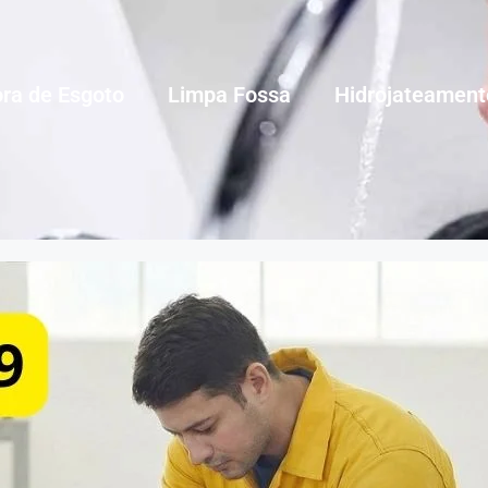
ra de Esgoto
Limpa Fossa
Hidrojateament