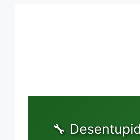
🔧 Desentupid