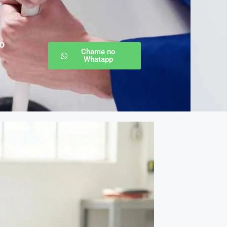
o
Chame no
Whatapp