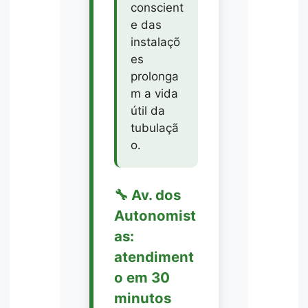
conscient
e das
instalaçõ
es
prolonga
m a vida
útil da
tubulaçã
o.
🔧 Av. dos
Autonomist
as:
atendiment
o em 30
minutos