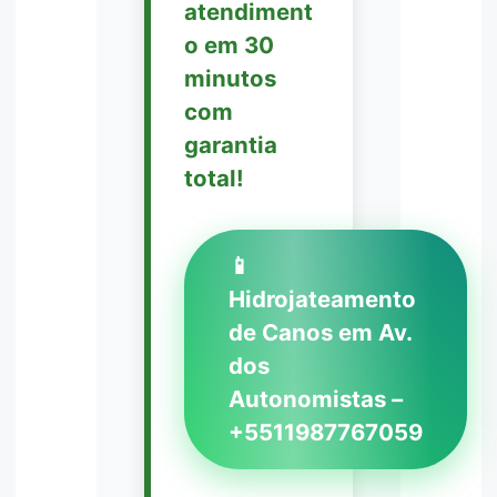
atendiment
o em 30
minutos
com
garantia
total!
📱
Hidrojateamento
de Canos em Av.
dos
Autonomistas –
+5511987767059