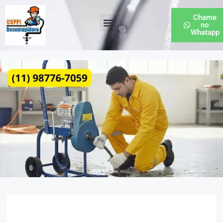
Chame
no
Whatapp
Desentupidora de Esgoto