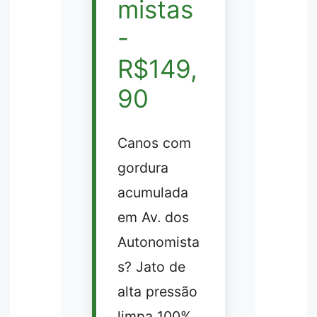
mistas
-
R$149,
90
Canos com
gordura
acumulada
em Av. dos
Autonomista
s? Jato de
alta pressão
limpa 100%.