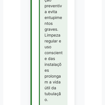
preventiv
a evita
entupime
ntos
graves.
Limpeza
regular e
uso
conscient
e das
instalaçõ
es
prolonga
m a vida
útil da
tubulaçã
o.