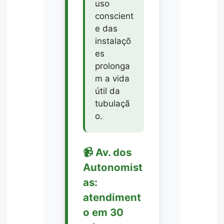
uso
conscient
e das
instalaçõ
es
prolonga
m a vida
útil da
tubulaçã
o.
📹 Av. dos
Autonomist
as:
atendiment
o em 30