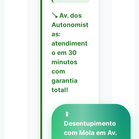
🪠 Av. dos
Autonomist
as:
atendiment
o em 30
minutos
com
garantia
total!
📱
Desentupimento
com Mola em Av.