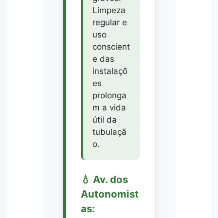
Limpeza
regular e
uso
conscient
e das
instalaçõ
es
prolonga
m a vida
útil da
tubulaçã
o.
💧 Av. dos
Autonomist
as: