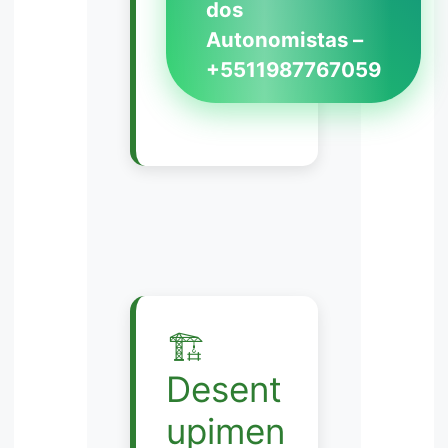
dos
Autonomistas –
+5511987767059
🏗️
Desent
upimen