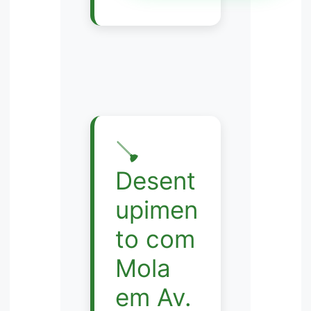
🪠
Desent
upimen
to com
Mola
em Av.