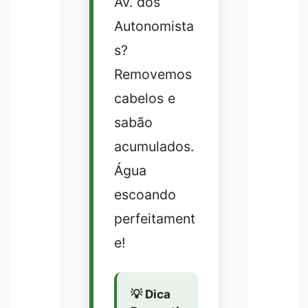
Av. dos
Autonomista
s?
Removemos
cabelos e
sabão
acumulados.
Água
escoando
perfeitament
e!
💡 Dica