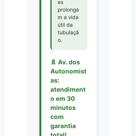
es
prolonga
m a vida
útil da
tubulaçã
o.
🚿 Av. dos
Autonomist
as:
atendiment
o em 30
minutos
com
garantia
total!