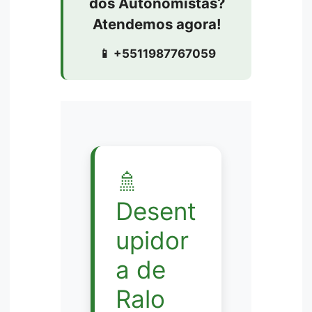
dos Autonomistas?
Atendemos agora!
📱 +5511987767059
🚿
Desent
upidor
a de
Ralo