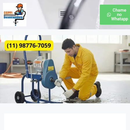
Chame
no
Whatapp
Desentupidora de Esgoto