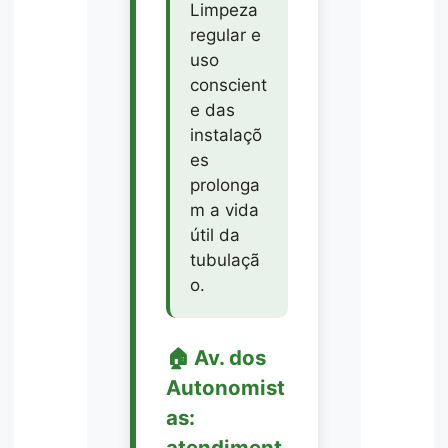
Limpeza
regular e
uso
conscient
e das
instalaçõ
es
prolonga
m a vida
útil da
tubulaçã
o.
🏠 Av. dos
Autonomist
as:
atendiment