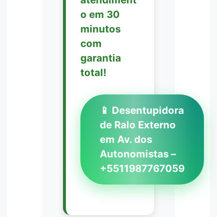
o em 30
minutos
com
garantia
total!
📱 Desentupidora
de Ralo Externo
em Av. dos
Autonomistas –
+5511987767059