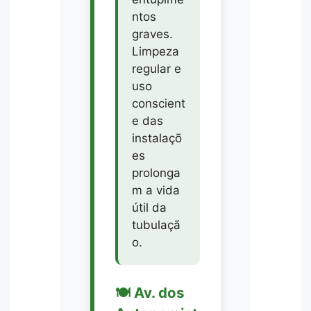
ntos
graves.
Limpeza
regular e
uso
conscient
e das
instalaçõ
es
prolonga
m a vida
útil da
tubulaçã
o.
🍽️ Av. dos