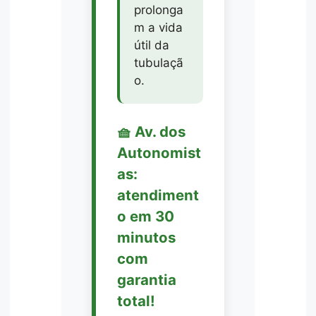
prolonga
m a vida
útil da
tubulaçã
o.
🧺 Av. dos
Autonomist
as:
atendiment
o em 30
minutos
com
garantia
total!