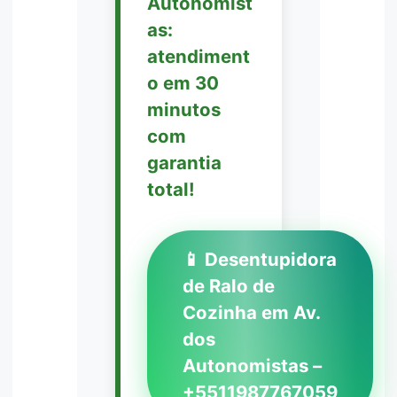
Autonomist
as:
atendiment
o em 30
minutos
com
garantia
total!
📱 Desentupidora
de Ralo de
Cozinha em Av.
dos
Autonomistas –
+5511987767059