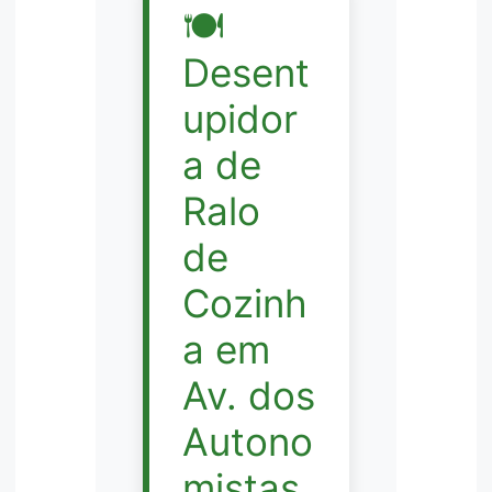
🍽️
Desent
upidor
a de
Ralo
de
Cozinh
a em
Av. dos
Autono
mistas