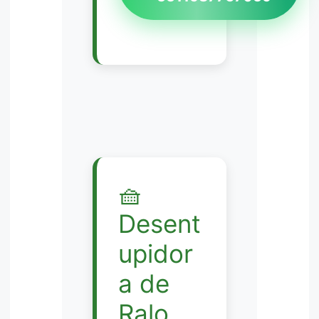
🧺
Desent
upidor
a de
Ralo