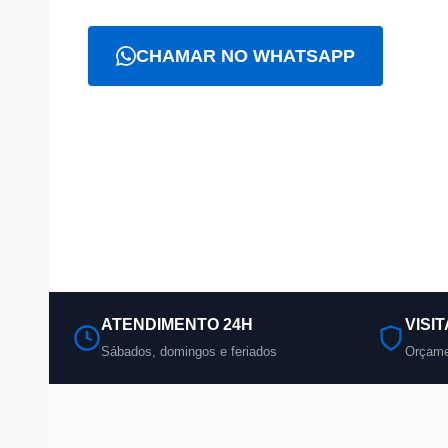
CHAMAR NO WHATSAPP
L
A partir de
R$ 69,90
· Visita gratuita · Sem surp
ATENDIMENTO 24H
VISI
Sábados, domingos e feriados
Orçame