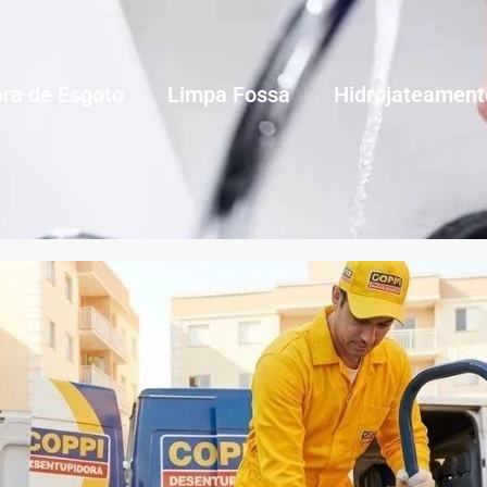
ra de Esgoto
Limpa Fossa
Hidrojateament