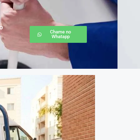
o
Chame no
Whatapp