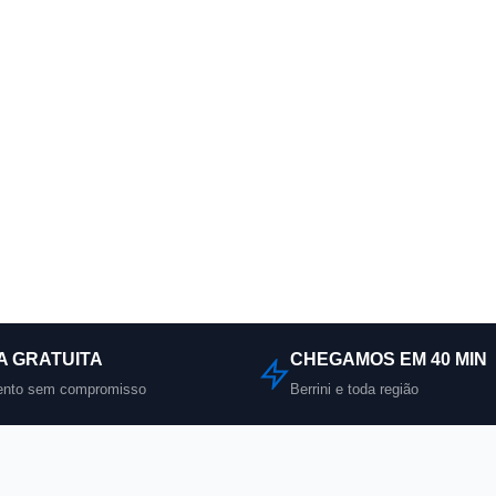
IGAR AGORA
resas
TA GRATUITA
CHEGAMOS EM 40 MIN
nto sem compromisso
Berrini e toda região