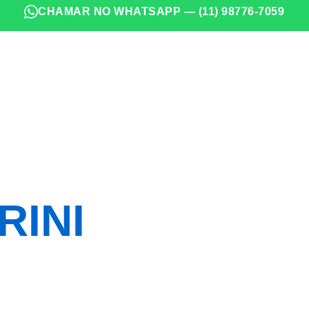
CHAMAR NO WHATSAPP — (11) 98776-7059
IDORA
RINI
ixa de gordura e rede de
emos escritórios, hotéis e
amento sem compromisso.