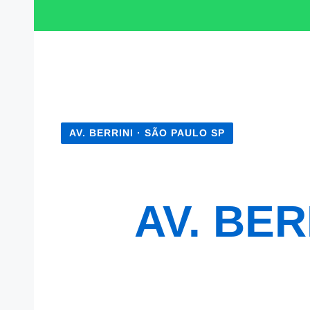
AV. BERRINI · SÃO PAULO SP
DESENTUP
NA
AV. BER
Desentupimento de vaso sanitário, pia, ralo, ca
esgoto na Avenida Berrini e toda a região. Atend
condomínios 24 horas com visita grátis e orç