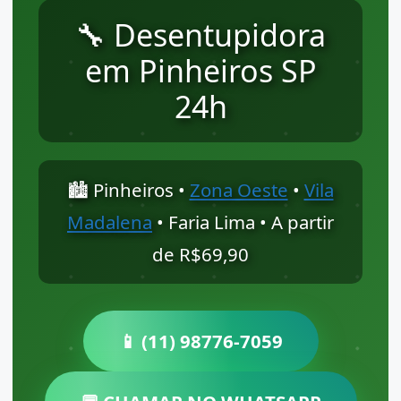
🔧 Desentupidora
em Pinheiros SP
24h
🏙️ Pinheiros •
Zona Oeste
•
Vila
Madalena
• Faria Lima • A partir
de R$69,90
📱 (11) 98776-7059