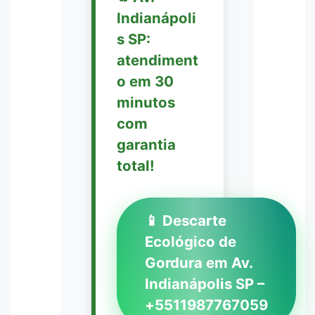
Indianápoli
s SP:
atendiment
o em 30
minutos
com
garantia
total!
📱 Descarte
Ecológico de
Gordura em Av.
Indianápolis SP –
+5511987767059