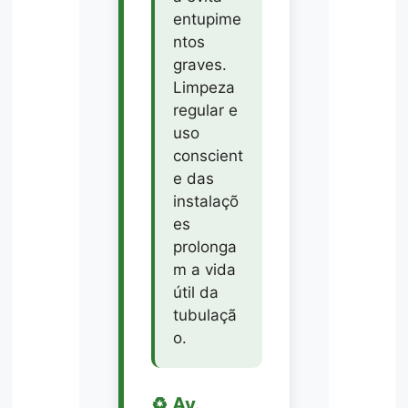
entupime
ntos
graves.
Limpeza
regular e
uso
conscient
e das
instalaçõ
es
prolonga
m a vida
útil da
tubulaçã
o.
♻️ Av.