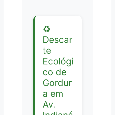
♻️
Descar
te
Ecológi
co de
Gordur
a em
Av.