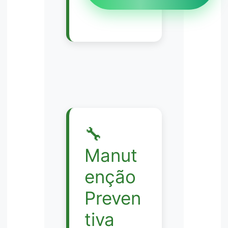
🔧
Manut
enção
Preven
tiva