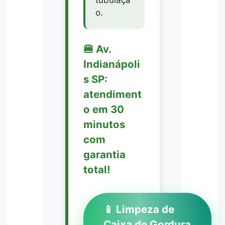
tubulaçã
o.
🍔 Av.
Indianápoli
s SP:
atendiment
o em 30
minutos
com
garantia
total!
📱 Limpeza de
Caixa de Gordura