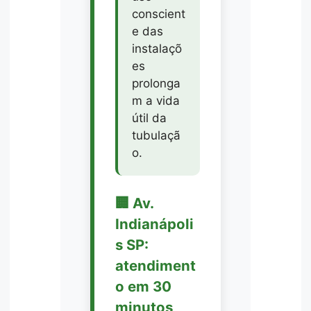
conscient
e das
instalaçõ
es
prolonga
m a vida
útil da
tubulaçã
o.
🏢 Av.
Indianápoli
s SP:
atendiment
o em 30
minutos