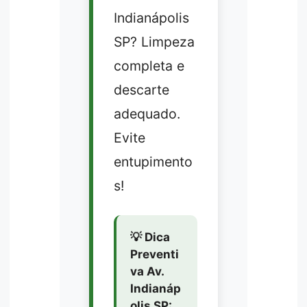
Indianápolis
SP? Limpeza
completa e
descarte
adequado.
Evite
entupimento
s!
💡 Dica
Preventi
va Av.
Indianáp
olis SP: