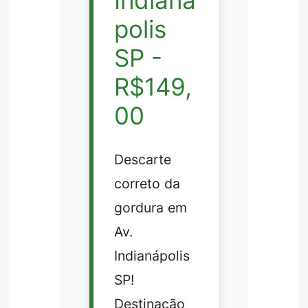
Indianá
polis
SP -
R$149,
00
Descarte
correto da
gordura em
Av.
Indianápolis
SP!
Destinação