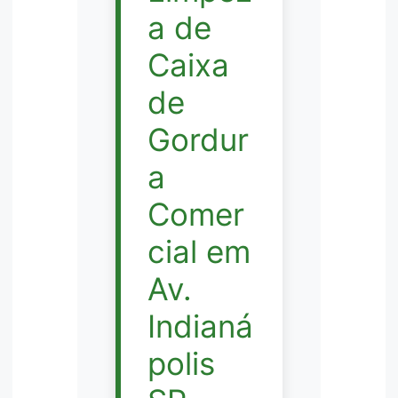
a de
Caixa
de
Gordur
a
Comer
cial em
Av.
Indianá
polis