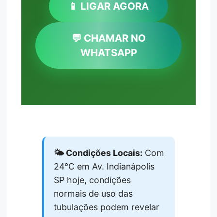
📱 LIGAR AGORA
💬 CHAMAR NO
WHATSAPP
🌤️ Condições Locais:
Com
24°C em Av. Indianápolis
SP hoje, condições
normais de uso das
tubulações podem revelar