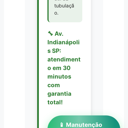
tubulaçã
o.
🔧 Av.
Indianápoli
s SP:
atendiment
o em 30
minutos
com
garantia
total!
📱 Manutenção