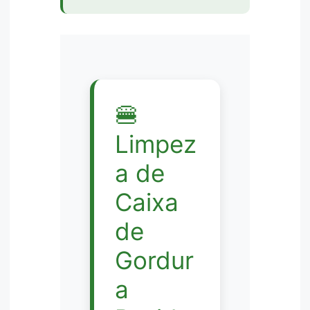
🍔
Limpez
a de
Caixa
de
Gordur
a