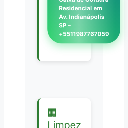
Residencial em
Av. Indianápolis
SP –
+5511987767059
🏢
Limpez