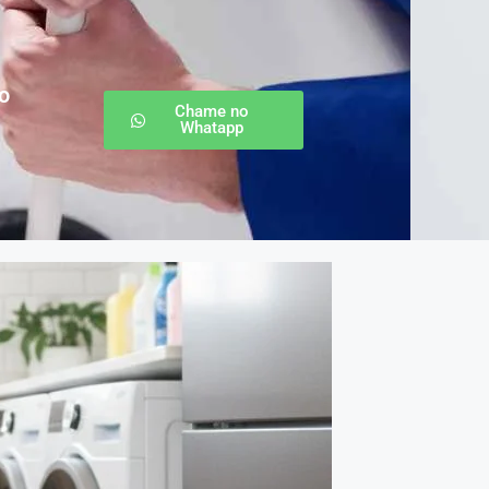
o
Chame no
Whatapp