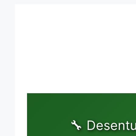
🔧 Desentu