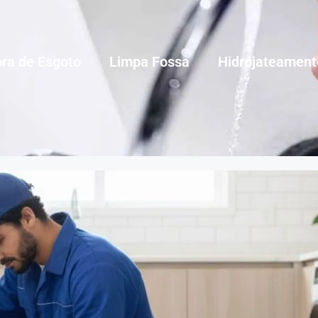
ra de Esgoto
Limpa Fossa
Hidrojateament