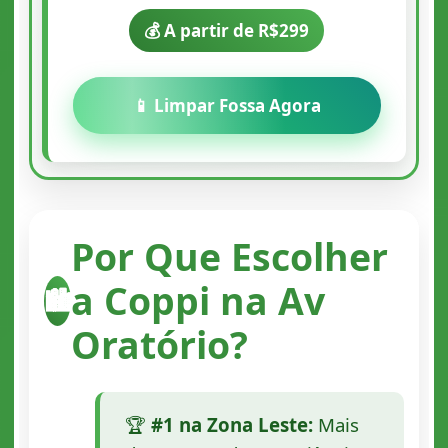
💰 A partir de R$299
📱 Limpar Fossa Agora
Por Que Escolher
a Coppi na Av
🏙️
Oratório?
🏆
#1 na Zona Leste:
Mais