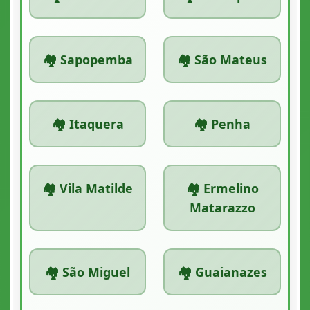
🏘️ Sapopemba
🏘️ São Mateus
🏘️ Itaquera
🏘️ Penha
🏘️ Vila Matilde
🏘️ Ermelino
Matarazzo
🏘️ São Miguel
🏘️ Guaianazes