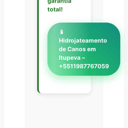
garantia
total!
📱
Hidrojateamento
de Canos em
Itupeva –
+5511987767059