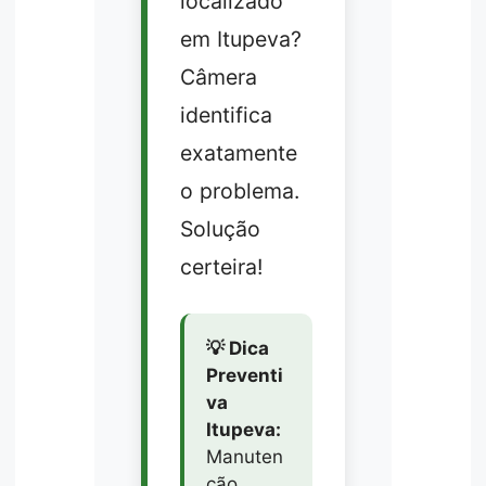
localizado
em Itupeva?
Câmera
identifica
exatamente
o problema.
Solução
certeira!
💡 Dica
Preventi
va
Itupeva:
Manuten
ção