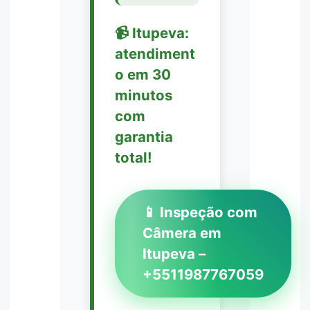
📹 Itupeva:
atendiment
o em 30
minutos
com
garantia
total!
📱 Inspeção com
Câmera em
Itupeva –
+5511987767059