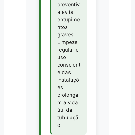
preventiv
a evita
entupime
ntos
graves.
Limpeza
regular e
uso
conscient
e das
instalaçõ
es
prolonga
m a vida
útil da
tubulaçã
o.