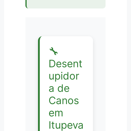
🔧
Desent
upidor
a de
Canos
em
Itupeva