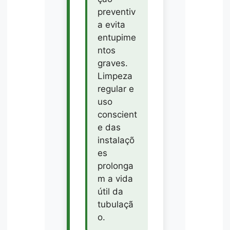
preventiv
a evita
entupime
ntos
graves.
Limpeza
regular e
uso
conscient
e das
instalaçõ
es
prolonga
m a vida
útil da
tubulaçã
o.