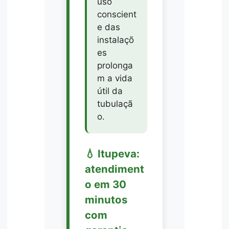
uso
conscient
e das
instalaçõ
es
prolonga
m a vida
útil da
tubulaçã
o.
💧 Itupeva:
atendiment
o em 30
minutos
com