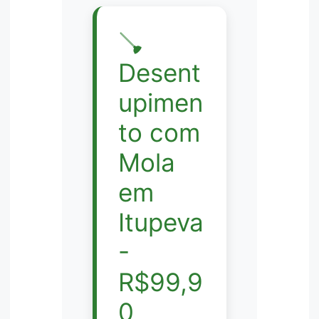
🪠
Desent
upimen
to com
Mola
em
Itupeva
-
R$99,9
0