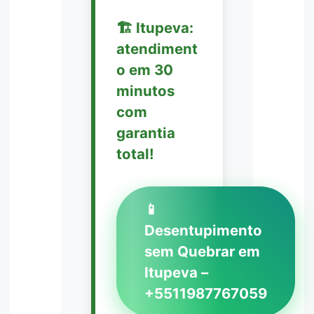
🏗️ Itupeva:
atendiment
o em 30
minutos
com
garantia
total!
📱
Desentupimento
sem Quebrar em
Itupeva –
+5511987767059