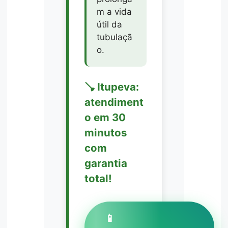
m a vida
útil da
tubulaçã
o.
🪠 Itupeva:
atendiment
o em 30
minutos
com
garantia
total!
📱