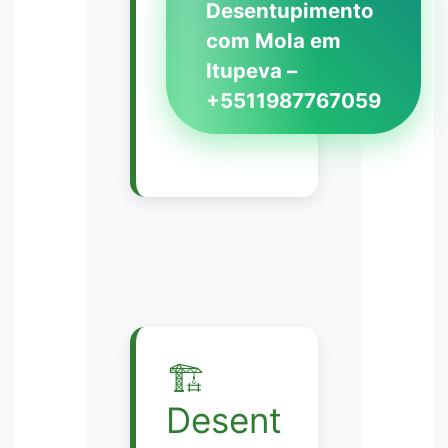
Desentupimento
com Mola em
Itupeva –
+5511987767059
🏗️
Desent