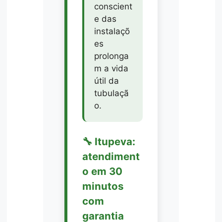
conscient
e das
instalaçõ
es
prolonga
m a vida
útil da
tubulaçã
o.
🔧 Itupeva:
atendiment
o em 30
minutos
com
garantia