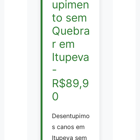
upimen
to sem
Quebra
r em
Itupeva
-
R$89,9
0
Desentupimo
s canos em
Itupeva sem