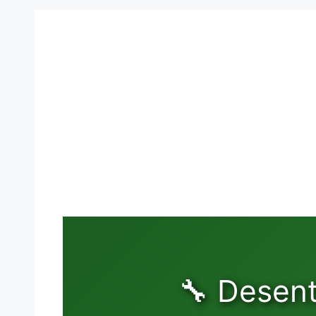
🔧 Desen