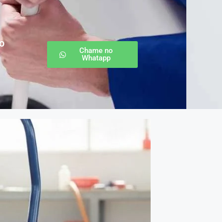
o
Chame no
Whatapp