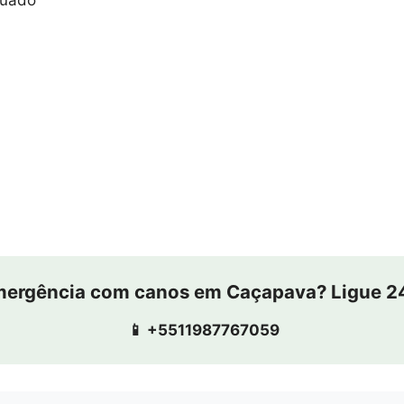
ergência com canos em Caçapava? Ligue 2
📱 +5511987767059