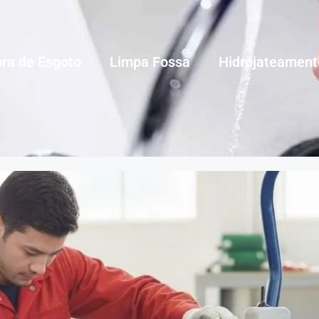
ra de Esgoto
Limpa Fossa
Hidrojateament