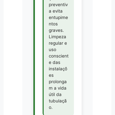
preventiv
a evita
entupime
ntos
graves.
Limpeza
regular e
uso
conscient
e das
instalaçõ
es
prolonga
m a vida
útil da
tubulaçã
o.