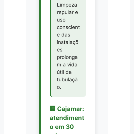
Limpeza
regular e
uso
conscient
e das
instalaçõ
es
prolonga
m a vida
útil da
tubulaçã
o.
🏢 Cajamar:
atendiment
o em 30