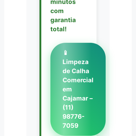
minutos
com
garantia
total!
📱
Limpeza
de Calha
Comercial
em
Cajamar –
(11)
98776-
7059