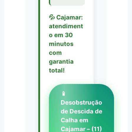
💦 Cajamar:
atendiment
o em 30
minutos
com
garantia
total!
📱
Desobstrução
de Descida de
Calha em
Cajamar – (11)