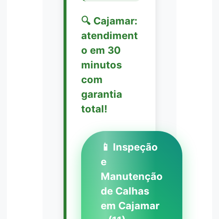
🔍 Cajamar:
atendiment
o em 30
minutos
com
garantia
total!
📱 Inspeção
e
Manutenção
de Calhas
em Cajamar