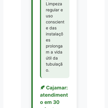
Limpeza
regular e
uso
conscient
e das
instalaçõ
es
prolonga
m a vida
útil da
tubulaçã
o.
🍂 Cajamar:
atendiment
o em 30