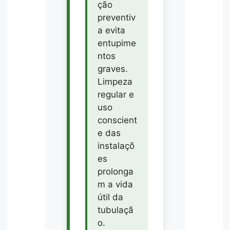
ção
preventiv
a evita
entupime
ntos
graves.
Limpeza
regular e
uso
conscient
e das
instalaçõ
es
prolonga
m a vida
útil da
tubulaçã
o.