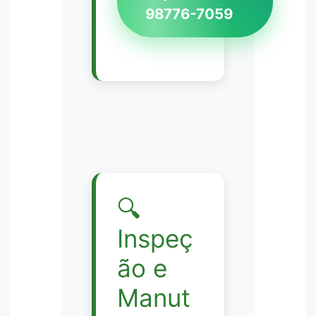
98776-7059
🔍
Inspeç
ão e
Manut