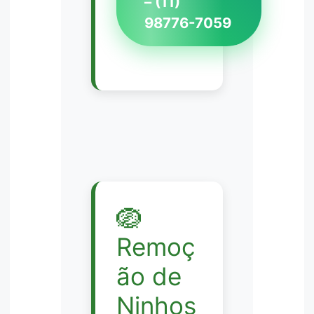
– (11)
98776-7059
🪺
Remoç
ão de
Ninhos