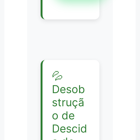
💦
Desob
struçã
o de
Descid