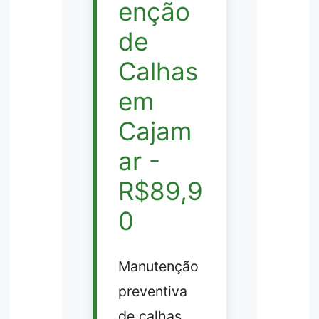
enção
de
Calhas
em
Cajam
ar -
R$89,9
0
Manutenção
preventiva
de calhas