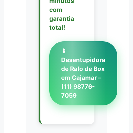
minutos
com
garantia
total!
📱
Desentupidora
de Ralo de Box
em Cajamar –
(11) 98776-
7059