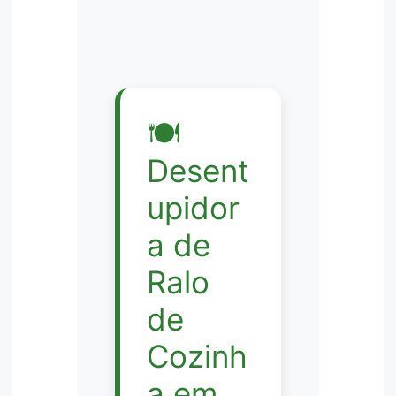
🍽️
Desent
upidor
a de
Ralo
de
Cozinh
a em