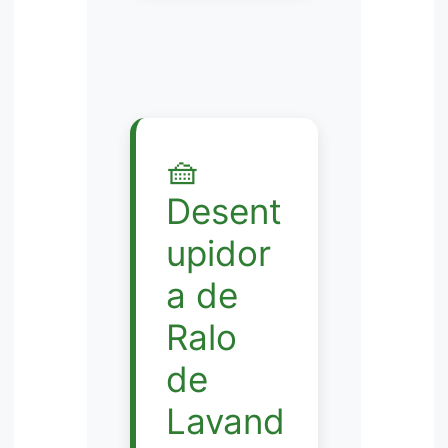
🧺
Desent
upidor
a de
Ralo
de
Lavand