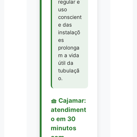
regular e
uso
conscient
e das
instalaçõ
es
prolonga
m a vida
útil da
tubulaçã
o.
🧺 Cajamar:
atendiment
o em 30
minutos