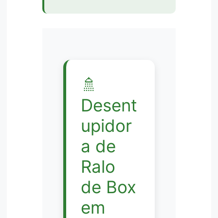
🚿
Desent
upidor
a de
Ralo
de Box
em