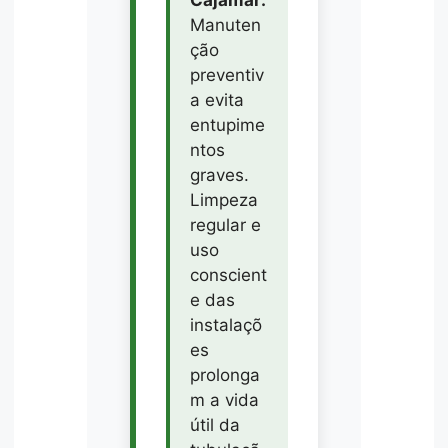
Manuten
ção
preventiv
a evita
entupime
ntos
graves.
Limpeza
regular e
uso
conscient
e das
instalaçõ
es
prolonga
m a vida
útil da