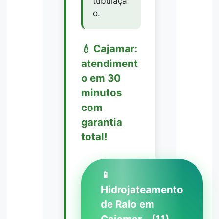
tubulaçã
o.
💧 Cajamar:
atendiment
o em 30
minutos
com
garantia
total!
📱
Hidrojateamento
de Ralo em
Cajamar – (11)