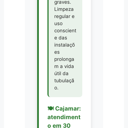
graves.
Limpeza
regular e
uso
conscient
e das
instalaçõ
es
prolonga
m a vida
útil da
tubulaçã
o.
🍽️ Cajamar:
atendiment
o em 30