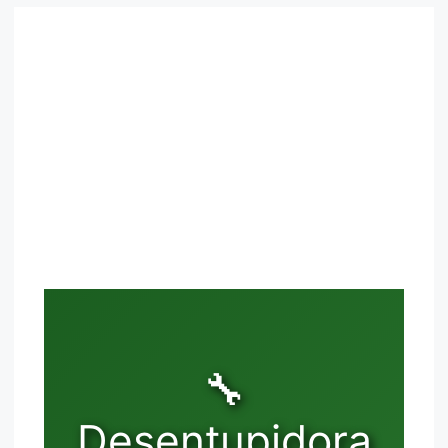
🔧
Desentupidora