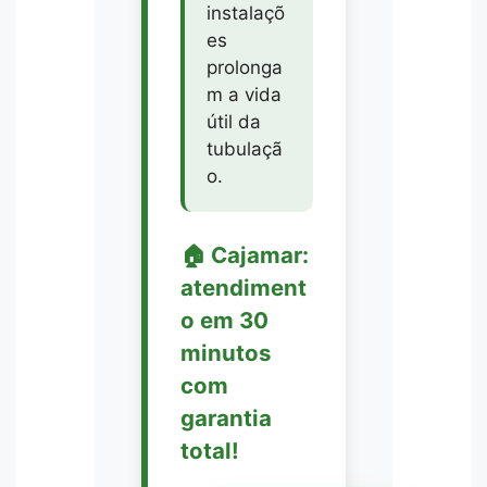
instalaçõ
es
prolonga
m a vida
útil da
tubulaçã
o.
🏠 Cajamar:
atendiment
o em 30
minutos
com
garantia
total!