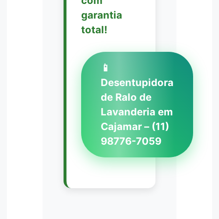
com
garantia
total!
📱
Desentupidora
de Ralo de
Lavanderia em
Cajamar – (11)
98776-7059