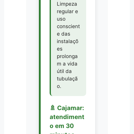
Limpeza
regular e
uso
conscient
e das
instalaçõ
es
prolonga
m a vida
útil da
tubulaçã
o.
🚿 Cajamar:
atendiment
o em 30