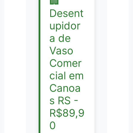
🏢
Desent
upidor
a de
Vaso
Comer
cial em
Canoa
s RS -
R$89,9
0