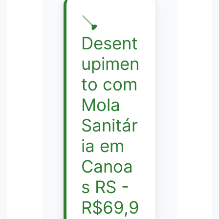
🪠
Desent
upimen
to com
Mola
Sanitár
ia em
Canoa
s RS -
R$69,9