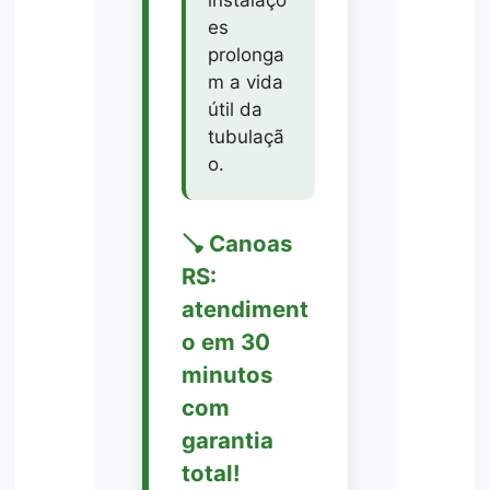
instalaçõ
es
prolonga
m a vida
útil da
tubulaçã
o.
🪠 Canoas
RS:
atendiment
o em 30
minutos
com
garantia
total!