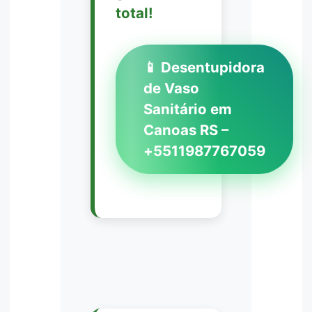
total!
📱 Desentupidora
de Vaso
Sanitário em
Canoas RS –
+5511987767059