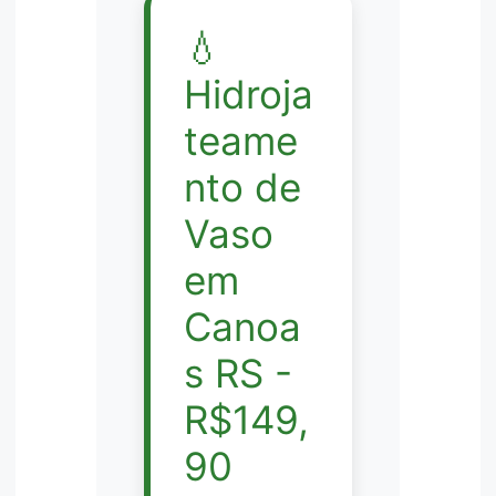
💧
Hidroja
teame
nto de
Vaso
em
Canoa
s RS -
R$149,
90