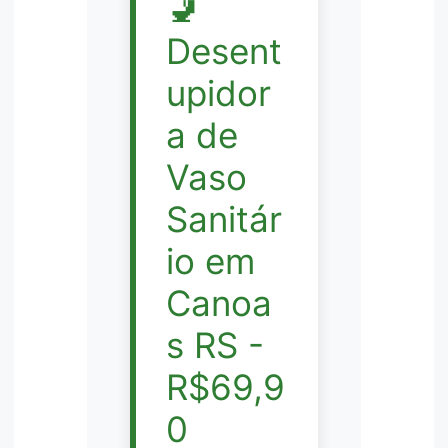
🚽
Desent
upidor
a de
Vaso
Sanitár
io em
Canoa
s RS -
R$69,9
0