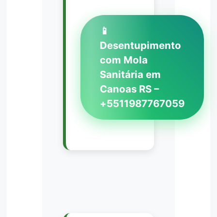
📱
Desentupimento
com Mola
Sanitária em
Canoas RS –
+5511987767059