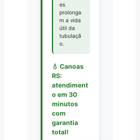
es
prolonga
m a vida
útil da
tubulaçã
o.
💧 Canoas
RS:
atendiment
o em 30
minutos
com
garantia
total!