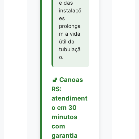
e das
instalaçõ
es
prolonga
m a vida
útil da
tubulaçã
o.
🚽 Canoas
RS:
atendiment
o em 30
minutos
com
garantia