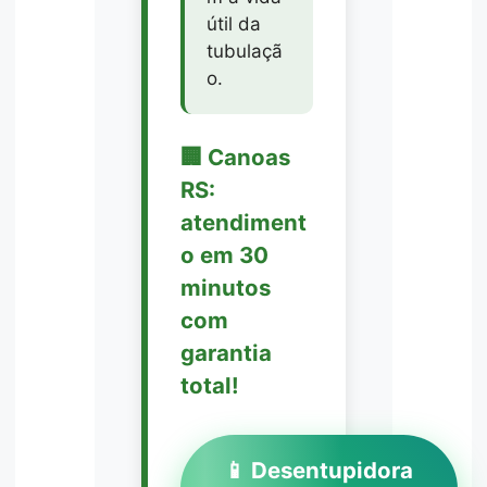
útil da
tubulaçã
o.
🏢 Canoas
RS:
atendiment
o em 30
minutos
com
garantia
total!
📱 Desentupidora