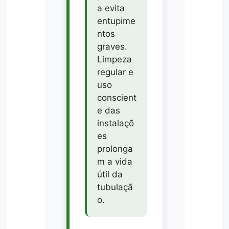
a evita
entupime
ntos
graves.
Limpeza
regular e
uso
conscient
e das
instalaçõ
es
prolonga
m a vida
útil da
tubulaçã
o.