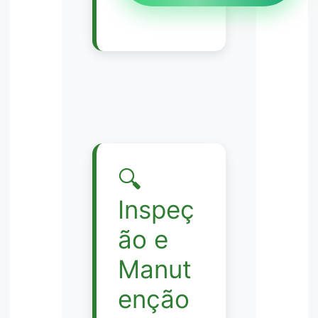
🔍
Inspeç
ão e
Manut
enção