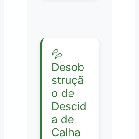
💦
Desob
struçã
o de
Descid
a de
Calha