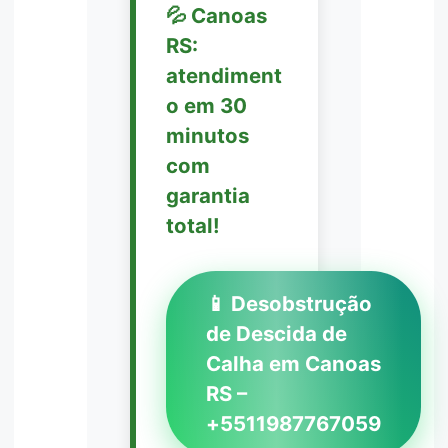
💦 Canoas
RS:
atendiment
o em 30
minutos
com
garantia
total!
📱 Desobstrução
de Descida de
Calha em Canoas
RS –
+5511987767059