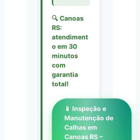
🔍 Canoas
RS:
atendiment
o em 30
minutos
com
garantia
total!
📱 Inspeção e
Manutenção de
Calhas em
Canoas RS –