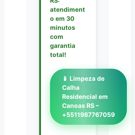
RS:
atendiment
o em 30
minutos
com
garantia
total!
📱 Limpeza de
Calha
Residencial em
Canoas RS –
+5511987767059