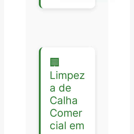
🏢
Limpez
a de
Calha
Comer
cial em