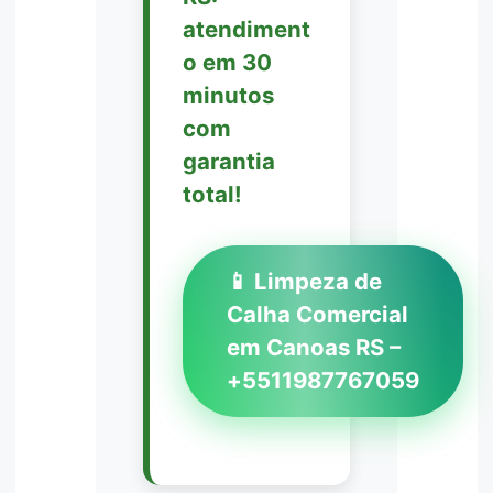
atendiment
o em 30
minutos
com
garantia
total!
📱 Limpeza de
Calha Comercial
em Canoas RS –
+5511987767059