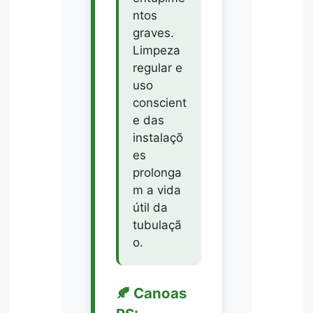
ntos
graves.
Limpeza
regular e
uso
conscient
e das
instalaçõ
es
prolonga
m a vida
útil da
tubulaçã
o.
🍂 Canoas