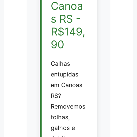
Canoa
s RS -
R$149,
90
Calhas
entupidas
em Canoas
RS?
Removemos
folhas,
galhos e