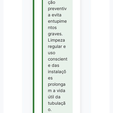
ção
preventiv
a evita
entupime
ntos
graves.
Limpeza
regular e
uso
conscient
e das
instalaçõ
es
prolonga
m a vida
útil da
tubulaçã
o.