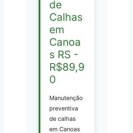
de
Calhas
em
Canoa
s RS -
R$89,9
0
Manutenção
preventiva
de calhas
em Canoas