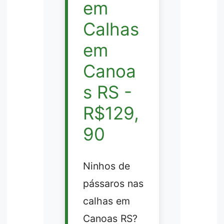
em
Calhas
em
Canoa
s RS -
R$129,
90
Ninhos de
pássaros nas
calhas em
Canoas RS?