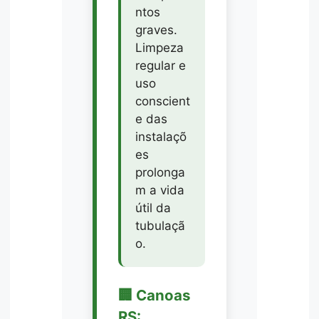
ntos
graves.
Limpeza
regular e
uso
conscient
e das
instalaçõ
es
prolonga
m a vida
útil da
tubulaçã
o.
🏢 Canoas
RS: