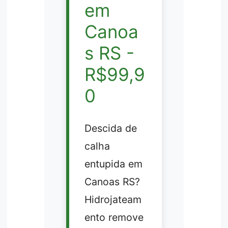
em
Canoa
s RS -
R$99,9
0
Descida de
calha
entupida em
Canoas RS?
Hidrojateam
ento remove