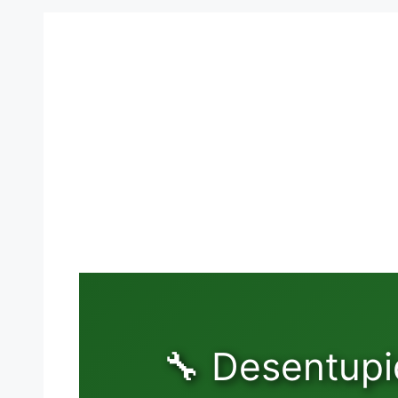
🔧 Desentupi