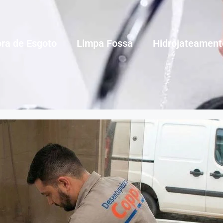
ra de Esgoto
Limpa Fossa
Hidrojateament