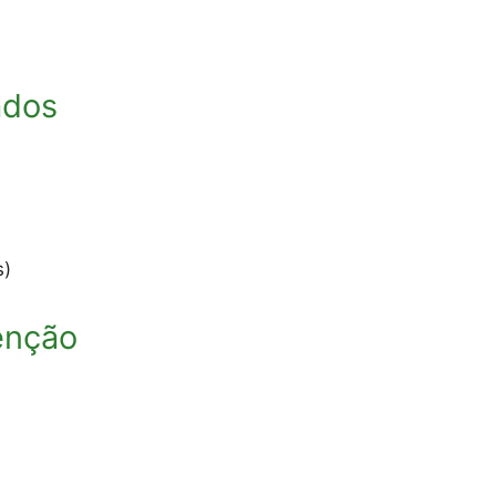
ados
s)
enção