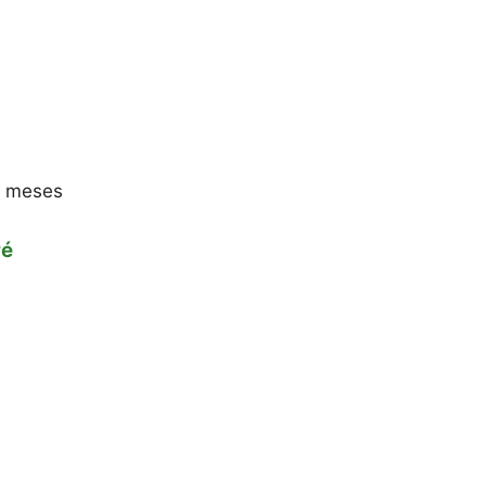
6 meses
ré