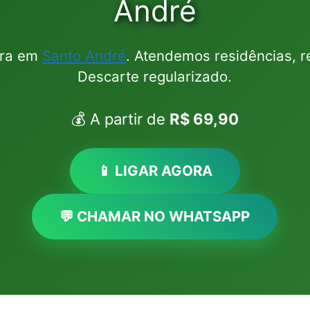
André
ura em
Santo André
. Atendemos residências, r
Descarte regularizado.
💰 A partir de
R$ 69,90
📱 LIGAR AGORA
💬 CHAMAR NO WHATSAPP