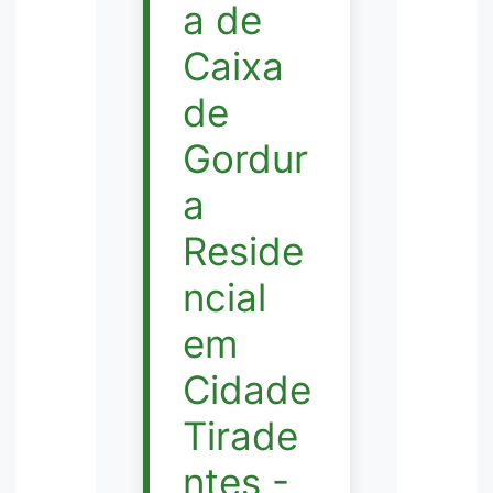
a de
Caixa
de
Gordur
a
Reside
ncial
em
Cidade
Tirade
ntes -