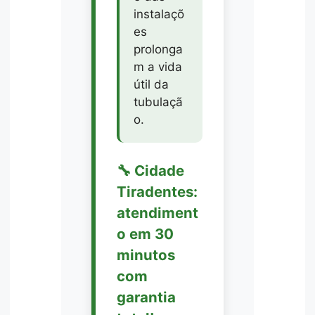
instalaçõ
es
prolonga
m a vida
útil da
tubulaçã
o.
🔧 Cidade
Tiradentes:
atendiment
o em 30
minutos
com
garantia