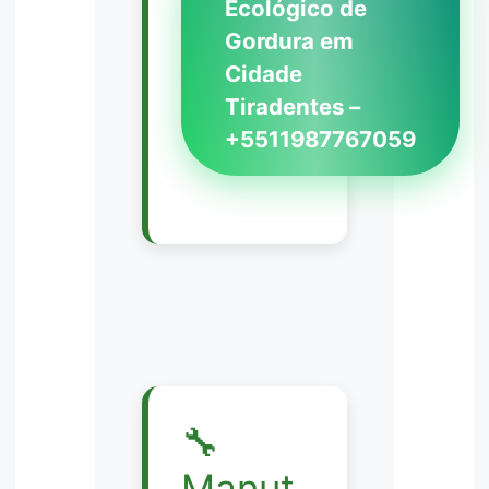
Ecológico de
Gordura em
Cidade
Tiradentes –
+5511987767059
🔧
Manut