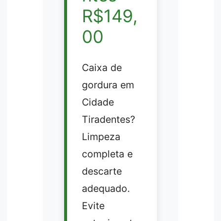
R$149,
00
Caixa de
gordura em
Cidade
Tiradentes?
Limpeza
completa e
descarte
adequado.
Evite