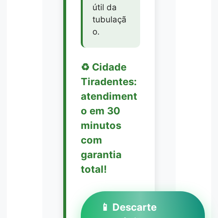
útil da
tubulaçã
o.
♻️ Cidade
Tiradentes:
atendiment
o em 30
minutos
com
garantia
total!
📱 Descarte