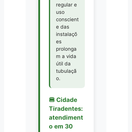
regular e
uso
conscient
e das
instalaçõ
es
prolonga
m a vida
útil da
tubulaçã
o.
🍔 Cidade
Tiradentes:
atendiment
o em 30