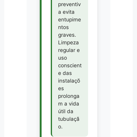
preventiv
a evita
entupime
ntos
graves.
Limpeza
regular e
uso
conscient
e das
instalaçõ
es
prolonga
m a vida
útil da
tubulaçã
o.