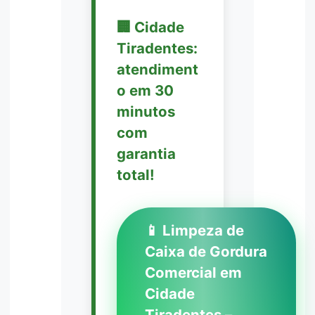
🏢 Cidade
Tiradentes:
atendiment
o em 30
minutos
com
garantia
total!
📱 Limpeza de
Caixa de Gordura
Comercial em
Cidade
Tiradentes –