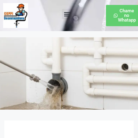
Chame
no
Whatapp
Desentupidora de Esgoto