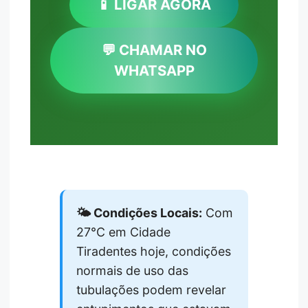
📱 LIGAR AGORA
💬 CHAMAR NO
WHATSAPP
🌤️ Condições Locais:
Com
27°C em Cidade
Tiradentes hoje, condições
normais de uso das
tubulações podem revelar