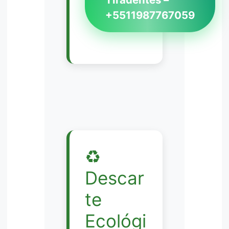
+5511987767059
♻️
Descar
te
Ecológi