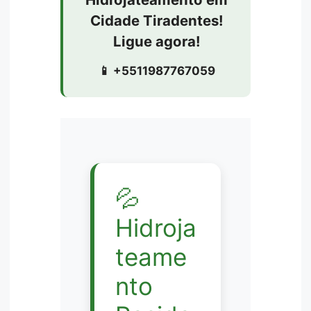
Cidade Tiradentes!
Ligue agora!
📱 +5511987767059
💦
Hidroja
teame
nto