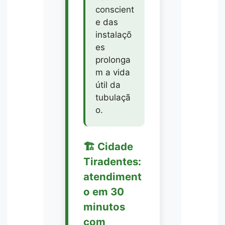
conscient
e das
instalaçõ
es
prolonga
m a vida
útil da
tubulaçã
o.
🏗️ Cidade
Tiradentes:
atendiment
o em 30
minutos
com