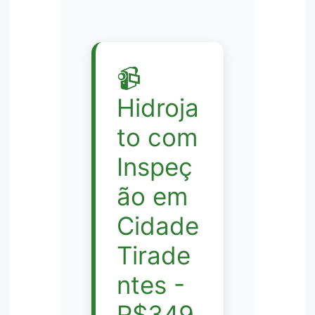
📹
Hidroja
to com
Inspeç
ão em
Cidade
Tirade
ntes -
R$349,