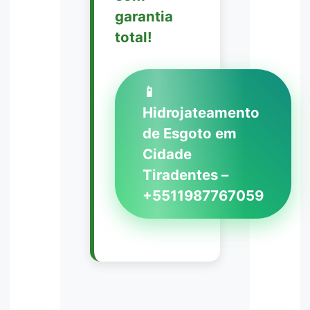
garantia
total!
📱
Hidrojateamento
de Esgoto em
Cidade
Tiradentes –
+5511987767059