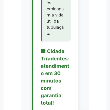
es
prolonga
m a vida
útil da
tubulaçã
o.
🏢 Cidade
Tiradentes:
atendiment
o em 30
minutos
com
garantia
total!