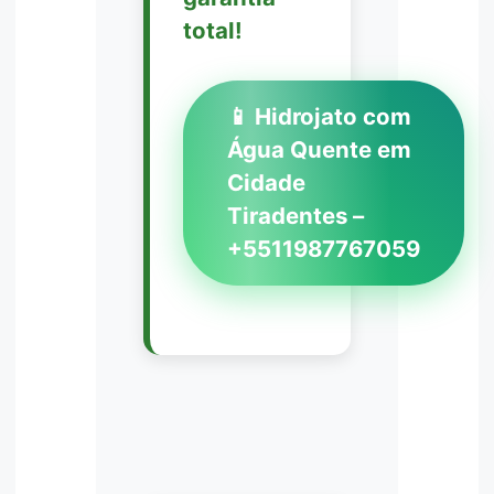
total!
📱 Hidrojato com
Água Quente em
Cidade
Tiradentes –
+5511987767059