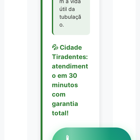
m a vida
útil da
tubulaçã
o.
💦 Cidade
Tiradentes:
atendiment
o em 30
minutos
com
garantia
total!
📱