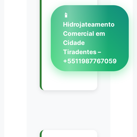
📱
Hidrojateamento
Comercial em
Cidade
Tiradentes –
+5511987767059