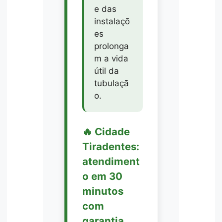
e das
instalaçõ
es
prolonga
m a vida
útil da
tubulaçã
o.
🔥 Cidade
Tiradentes:
atendiment
o em 30
minutos
com
garantia