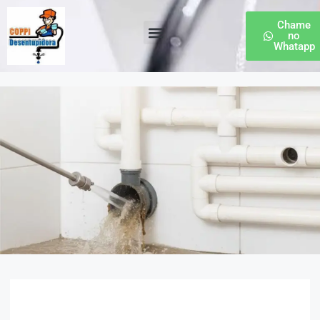
Chame
no
Whatapp
Desentupidora de Esgoto