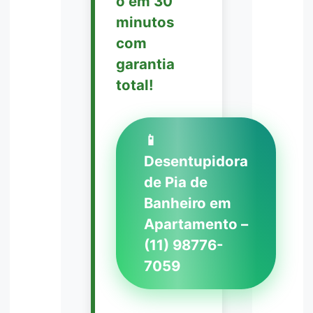
o em 30
minutos
com
garantia
total!
📱
Desentupidora
de Pia de
Banheiro em
Apartamento –
(11) 98776-
7059