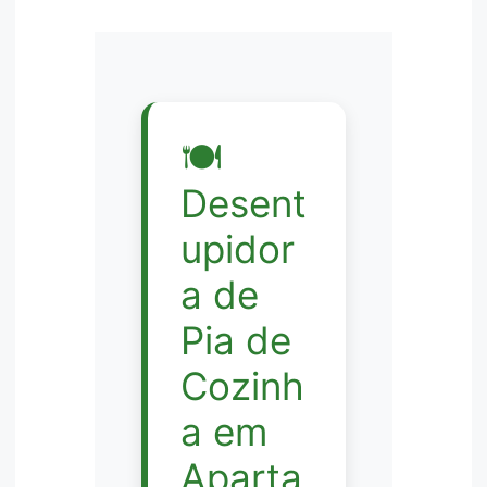
🍽️
Desent
upidor
a de
Pia de
Cozinh
a em
Aparta