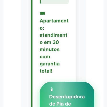
🍽️
Apartament
o:
atendiment
o em 30
minutos
com
garantia
total!
📱
Desentupidora
de Pia de