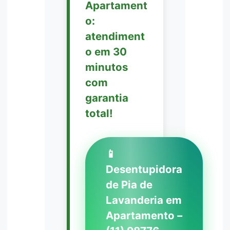
Apartament
o:
atendiment
o em 30
minutos
com
garantia
total!
📱
Desentupidora
de Pia de
Lavanderia em
Apartamento –