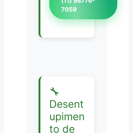
(11) 98776-
7059
🔧
Desent
upimen
to de