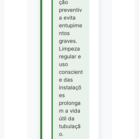
ção
preventiv
a evita
entupime
ntos
graves.
Limpeza
regular e
uso
conscient
e das
instalaçõ
es
prolonga
m a vida
útil da
tubulaçã
o.