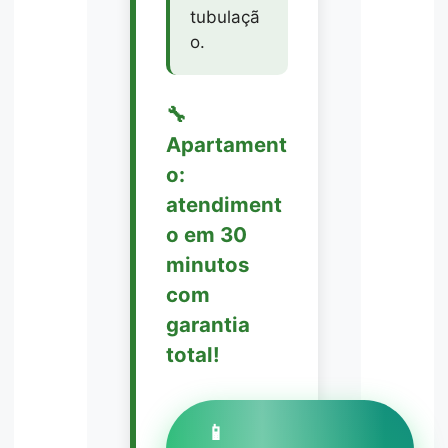
tubulaçã
o.
🔧
Apartament
o:
atendiment
o em 30
minutos
com
garantia
total!
📱