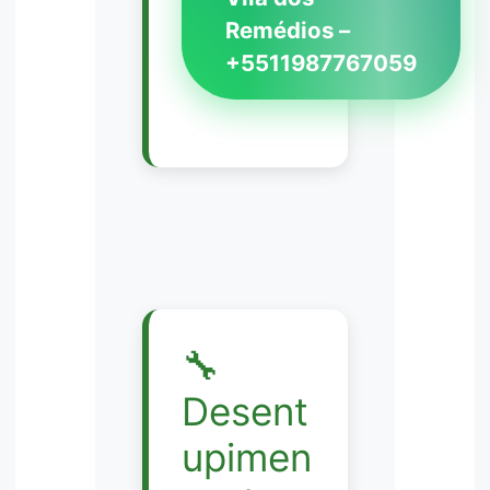
Remédios –
+5511987767059
🔧
Desent
upimen