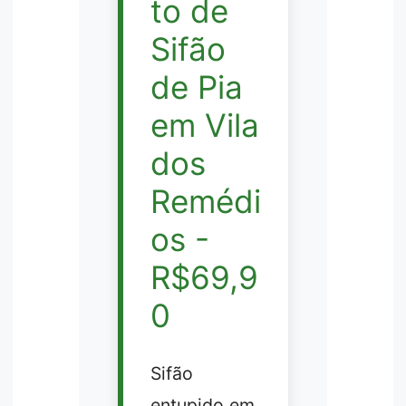
to de
Sifão
de Pia
em Vila
dos
Remédi
os -
R$69,9
0
Sifão
entupido em