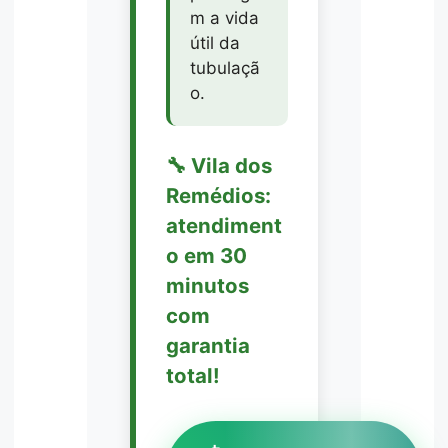
m a vida
útil da
tubulaçã
o.
🔧 Vila dos
Remédios:
atendiment
o em 30
minutos
com
garantia
total!