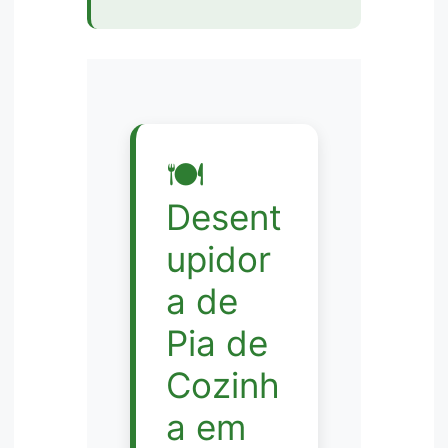
🍽️
Desent
upidor
a de
Pia de
Cozinh
a em