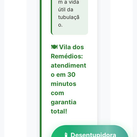
m a vida
útil da
tubulaçã
o.
🍽️ Vila dos
Remédios:
atendiment
o em 30
minutos
com
garantia
total!
📱 Desentupidora