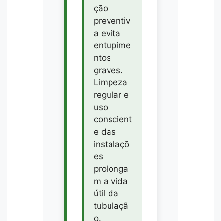
ção
preventiv
a evita
entupime
ntos
graves.
Limpeza
regular e
uso
conscient
e das
instalaçõ
es
prolonga
m a vida
útil da
tubulaçã
o.