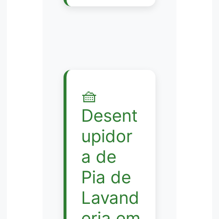
🧺
Desent
upidor
a de
Pia de
Lavand
eria em