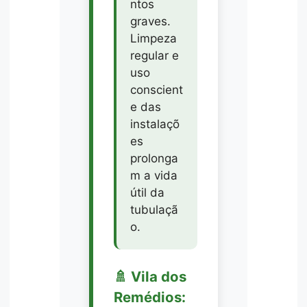
ntos
graves.
Limpeza
regular e
uso
conscient
e das
instalaçõ
es
prolonga
m a vida
útil da
tubulaçã
o.
🚿 Vila dos
Remédios: