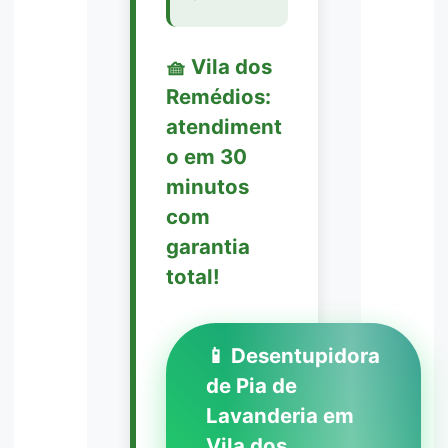
🧺 Vila dos
Remédios:
atendiment
o em 30
minutos
com
garantia
total!
📱 Desentupidora
de Pia de
Lavanderia em
Vila dos