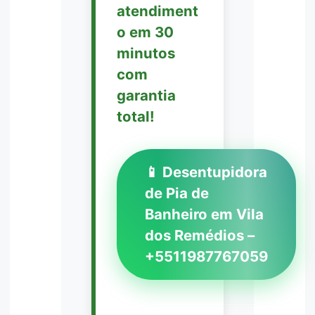
atendiment
o em 30
minutos
com
garantia
total!
📱 Desentupidora
de Pia de
Banheiro em Vila
dos Remédios –
+5511987767059