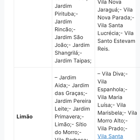
Vila Nova
Jardim
Jaraguá;- Vila
Pirituba;-
Nova Parada;-
Jardim
Vila Santa
Rincão;-
Lucrécia;- Vila
Jardim São
Santo Estevam
João;- Jardim
Reis.
Shangrilá;-
Jardim Taipas;
– Vila Diva;-
– Jardim
Vila
Aida;- Jardim
Espanhola;-
das Graças;-
Vila Maria
Jardim Pereira
Luísa;- Vila
Leite;- Jardim
Marisbela;- Vila
Limão
Primavera;-
Morro Alto;-
Limão;- Sítio
Vila Prado;-
do Morro;-
Vila Santa
Vila Barbosa;-