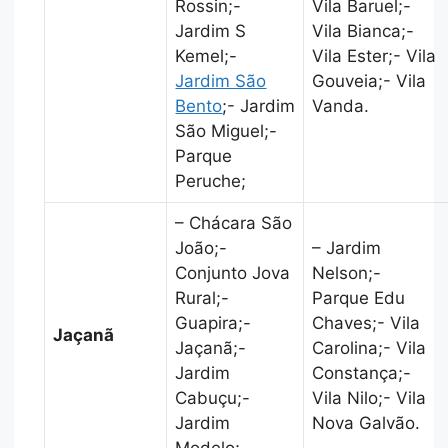
Rossin;-
Vila Baruel;-
Jardim S
Vila Bianca;-
Kemel;-
Vila Ester;- Vila
Jardim São
Gouveia;- Vila
Bento
;- Jardim
Vanda.
São Miguel;-
Parque
Peruche;
– Chácara São
João;-
– Jardim
Conjunto Jova
Nelson;-
Rural;-
Parque Edu
Guapira;-
Chaves;- Vila
Jaçanã
Jaçanã;-
Carolina;- Vila
Jardim
Constança;-
Cabuçu;-
Vila Nilo;- Vila
Jardim
Nova Galvão.
Modelo;