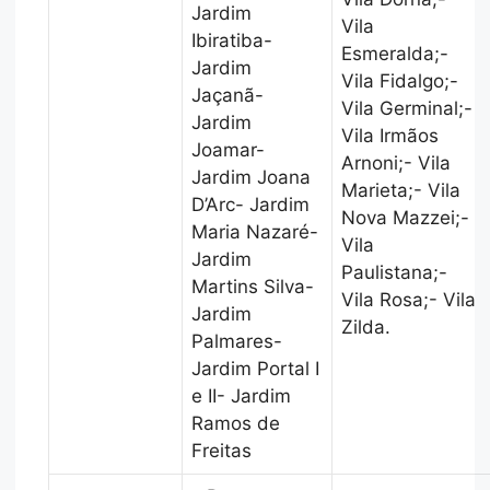
Jardim
Vila
Ibiratiba-
Esmeralda;-
Jardim
Vila Fidalgo;-
Jaçanã-
Vila Germinal;-
Jardim
Vila Irmãos
Joamar-
Arnoni;- Vila
Jardim Joana
Marieta;- Vila
D’Arc- Jardim
Nova Mazzei;-
Maria Nazaré-
Vila
Jardim
Paulistana;-
Martins Silva-
Vila Rosa;- Vila
Jardim
Zilda.
Palmares-
Jardim Portal I
e II- Jardim
Ramos de
Freitas