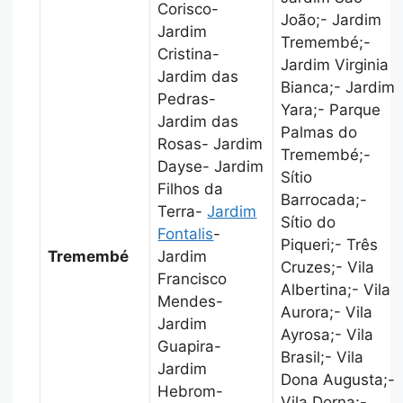
Corisco-
João;- Jardim
Jardim
Tremembé;-
Cristina-
Jardim Virginia
Jardim das
Bianca;- Jardim
Pedras-
Yara;- Parque
Jardim das
Palmas do
Rosas- Jardim
Tremembé;-
Dayse- Jardim
Sítio
Filhos da
Barrocada;-
Terra-
Jardim
Sítio do
Fontalis
-
Piqueri;- Três
Tremembé
Jardim
Cruzes;- Vila
Francisco
Albertina;- Vila
Mendes-
Aurora;- Vila
Jardim
Ayrosa;- Vila
Guapira-
Brasil;- Vila
Jardim
Dona Augusta;-
Hebrom-
Vila Dorna;-