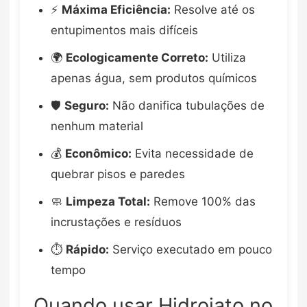
⚡
Máxima Eficiência:
Resolve até os
entupimentos mais difíceis
🌍
Ecologicamente Correto:
Utiliza
apenas água, sem produtos químicos
🛡️
Seguro:
Não danifica tubulações de
nenhum material
💰
Econômico:
Evita necessidade de
quebrar pisos e paredes
🧼
Limpeza Total:
Remove 100% das
incrustações e resíduos
⏱️
Rápido:
Serviço executado em pouco
tempo
Quando usar Hidrojato no