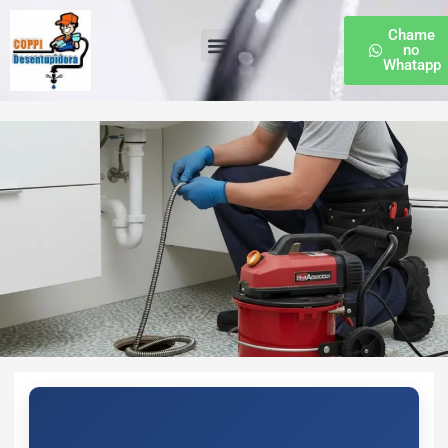
Chame
no
Whatapp
Desentupidora de Esgoto