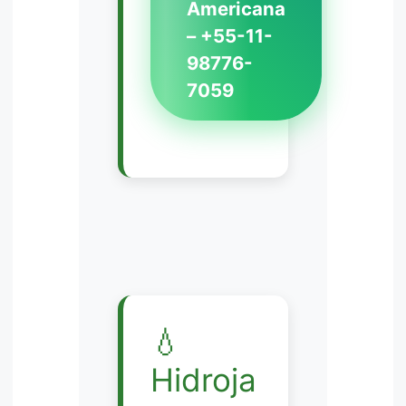
Americana
– +55-11-
98776-
7059
💧
Hidroja