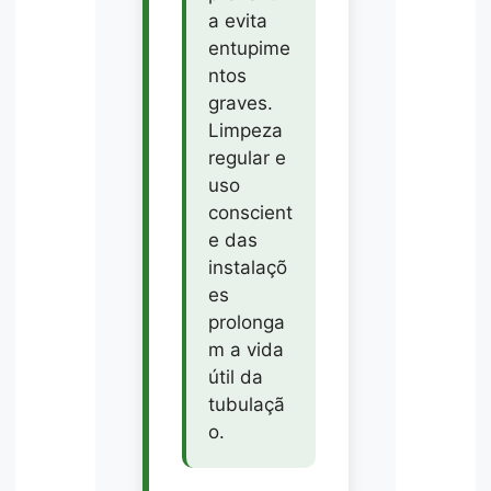
a evita
entupime
ntos
graves.
Limpeza
regular e
uso
conscient
e das
instalaçõ
es
prolonga
m a vida
útil da
tubulaçã
o.