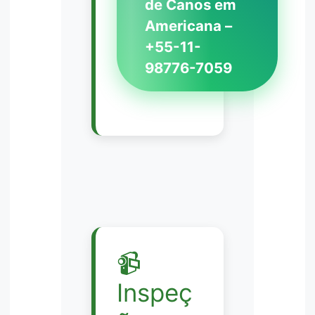
de Canos em
Americana –
+55-11-
98776-7059
📹
Inspeç