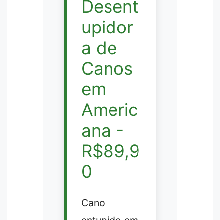
Desent
upidor
a de
Canos
em
Americ
ana -
R$89,9
0
Cano
entupido em