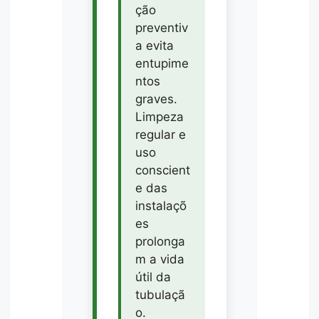
ção
preventiv
a evita
entupime
ntos
graves.
Limpeza
regular e
uso
conscient
e das
instalaçõ
es
prolonga
m a vida
útil da
tubulaçã
o.