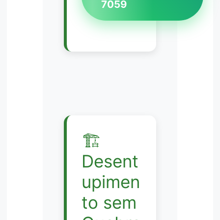
7059
🏗️
Desent
upimen
to sem