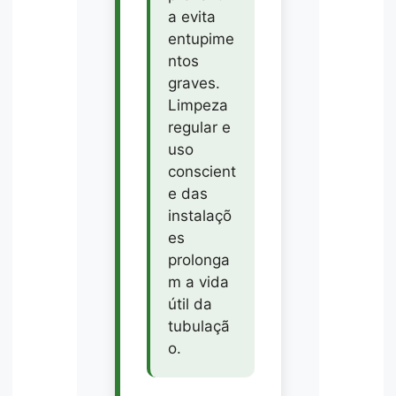
a evita
entupime
ntos
graves.
Limpeza
regular e
uso
conscient
e das
instalaçõ
es
prolonga
m a vida
útil da
tubulaçã
o.