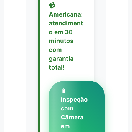
📹
Americana:
atendiment
o em 30
minutos
com
garantia
total!
📱
Inspeção
com
Câmera
em