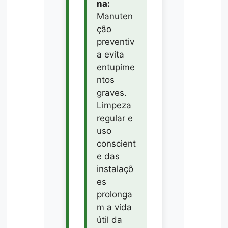
na:
Manuten
ção
preventiv
a evita
entupime
ntos
graves.
Limpeza
regular e
uso
conscient
e das
instalaçõ
es
prolonga
m a vida
útil da