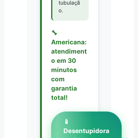
tubulaçã
o.
🔧
Americana:
atendiment
o em 30
minutos
com
garantia
total!
📱
Desentupidora