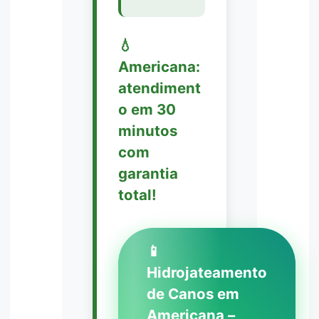
💧
Americana:
atendiment
o em 30
minutos
com
garantia
total!
📱
Hidrojateamento
de Canos em
Americana –