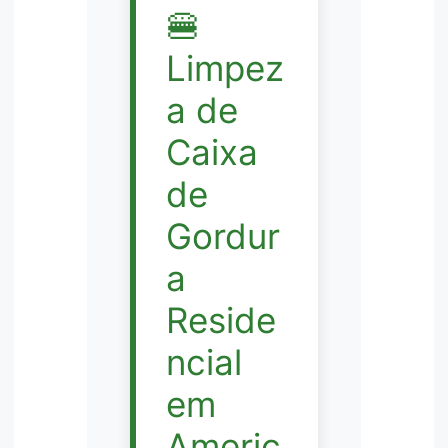
🍔
Limpez
a de
Caixa
de
Gordur
a
Reside
ncial
em
Americ