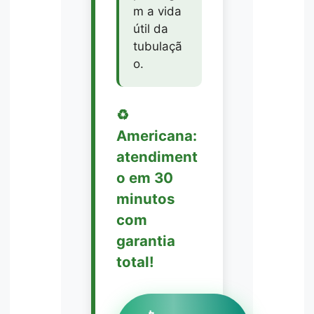
m a vida
útil da
tubulaçã
o.
♻️
Americana:
atendiment
o em 30
minutos
com
garantia
total!