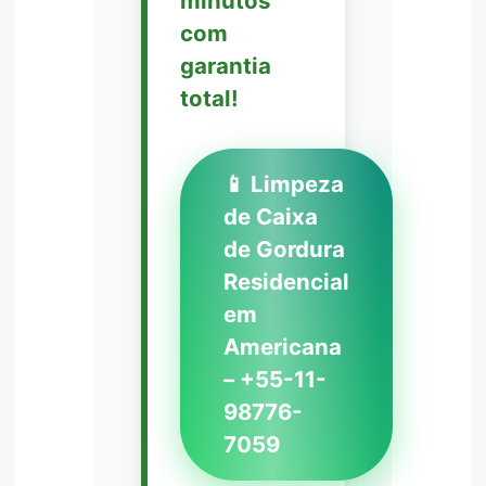
minutos
com
garantia
total!
📱 Limpeza
de Caixa
de Gordura
Residencial
em
Americana
– +55-11-
98776-
7059