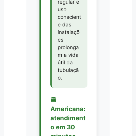
regular e
uso
conscient
e das
instalaçõ
es
prolonga
m a vida
útil da
tubulaçã
o.
🍔
Americana:
atendiment
o em 30