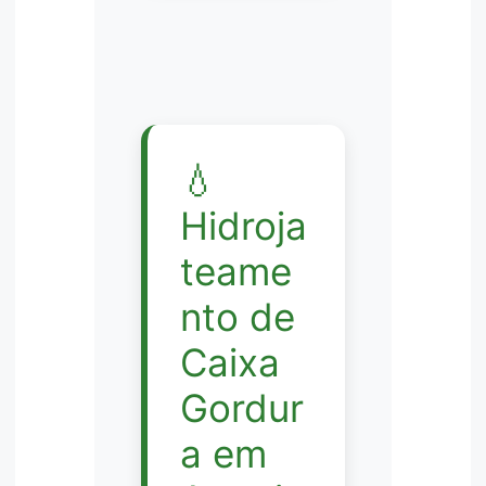
💧
Hidroja
teame
nto de
Caixa
Gordur
a em