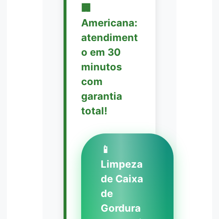
🏢
Americana:
atendiment
o em 30
minutos
com
garantia
total!
📱
Limpeza
de Caixa
de
Gordura