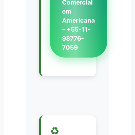
Comercial
em
Americana
– +55-11-
98776-
7059
♻️