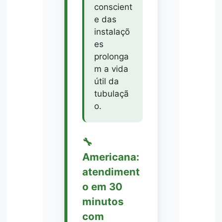
conscient
e das
instalaçõ
es
prolonga
m a vida
útil da
tubulaçã
o.
🔧
Americana:
atendiment
o em 30
minutos
com