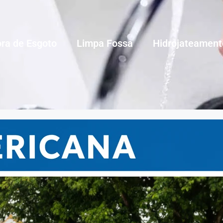
ra de Esgoto
Limpa Fossa
Hidrojateament