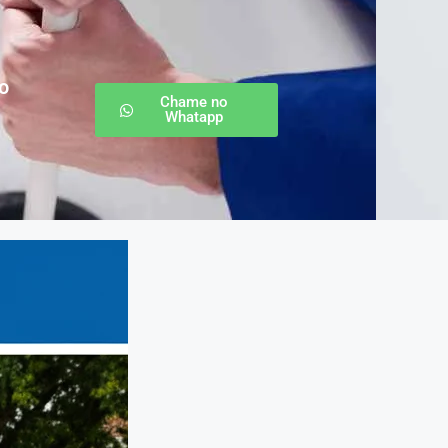
o
Chame no
Whatapp