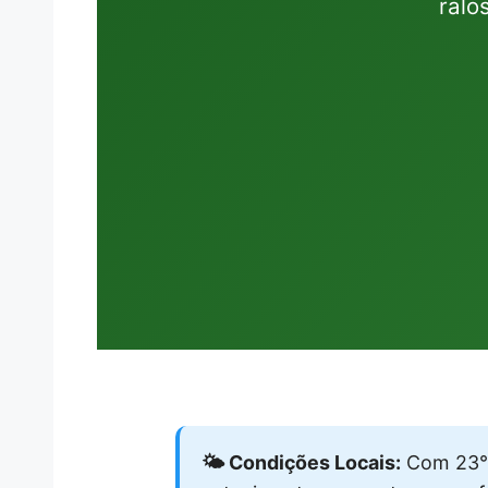
ralo
🌤️ Condições Locais:
Com 23°C