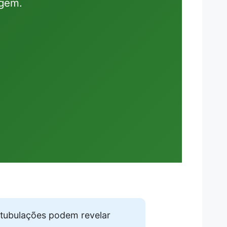
agem.
tubulações podem revelar