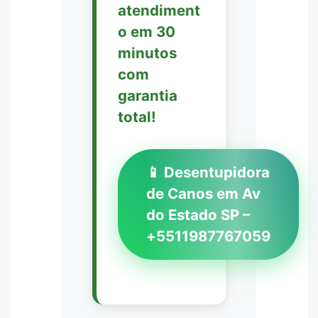
atendiment
o em 30
minutos
com
garantia
total!
📱 Desentupidora
de Canos em Av
do Estado SP –
+5511987767059