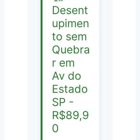
Desent
upimen
to sem
Quebra
r em
Av do
Estado
SP -
R$89,9
0