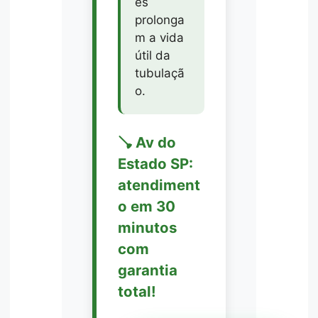
es
prolonga
m a vida
útil da
tubulaçã
o.
🪠 Av do
Estado SP:
atendiment
o em 30
minutos
com
garantia
total!