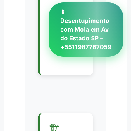
📱
Desentupimento
com Mola em Av
do Estado SP –
+5511987767059
🏗️