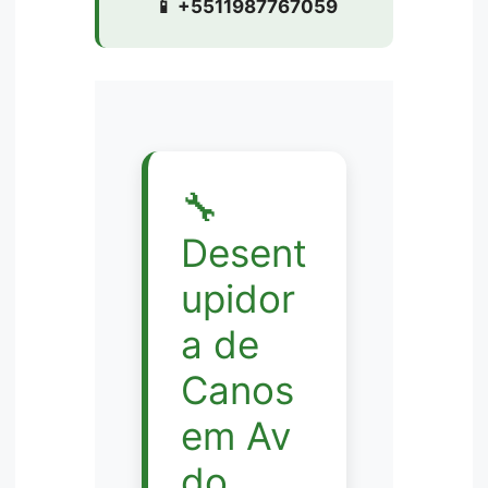
📱 +5511987767059
🔧
Desent
upidor
a de
Canos
em Av
do