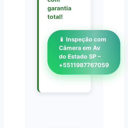
garantia
total!
📱 Inspeção com
Câmera em Av
do Estado SP –
+5511987767059