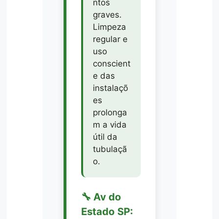
ntos
graves.
Limpeza
regular e
uso
conscient
e das
instalaçõ
es
prolonga
m a vida
útil da
tubulaçã
o.
🔧 Av do
Estado SP: