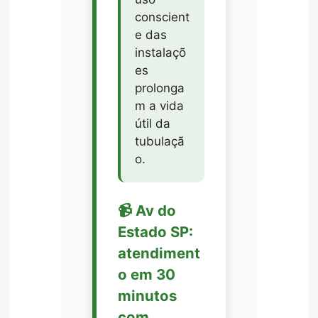
conscient
e das
instalaçõ
es
prolonga
m a vida
útil da
tubulaçã
o.
📹 Av do
Estado SP:
atendiment
o em 30
minutos
com