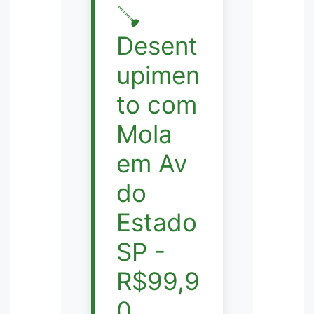
🪠
Desent
upimen
to com
Mola
em Av
do
Estado
SP -
R$99,9
0