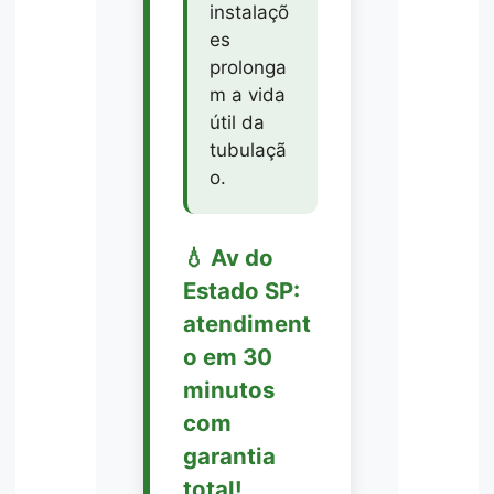
instalaçõ
es
prolonga
m a vida
útil da
tubulaçã
o.
💧 Av do
Estado SP:
atendiment
o em 30
minutos
com
garantia
total!