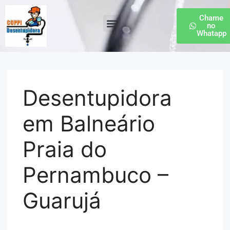
Chame
no
Whatapp
Desentupidora de Esgoto
Desentupidora
em Balneário
Praia do
Pernambuco –
Guarujá