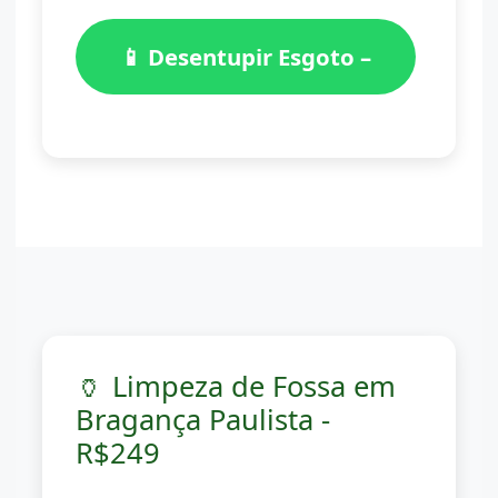
📱 Desentupir Esgoto –
(11) 98776-7059
🏺 Limpeza de Fossa em
Bragança Paulista -
R$249