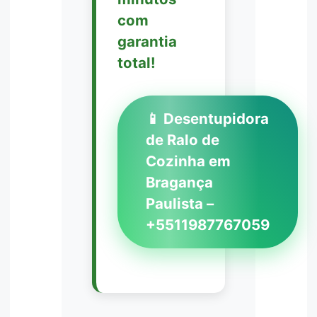
com
garantia
total!
📱 Desentupidora
de Ralo de
Cozinha em
Bragança
Paulista –
+5511987767059