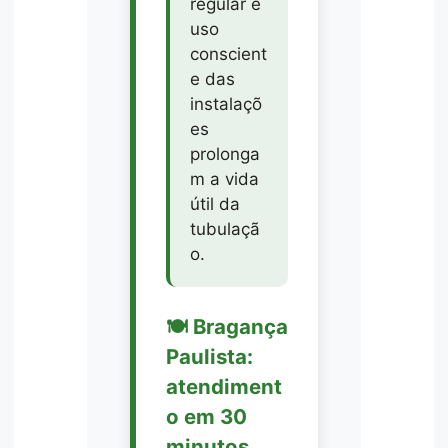
regular e
uso
conscient
e das
instalaçõ
es
prolonga
m a vida
útil da
tubulaçã
o.
🍽️ Bragança
Paulista:
atendiment
o em 30
minutos