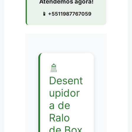
Atendemos agora!
📱 +5511987767059
🚿
Desent
upidor
a de
Ralo
de Box