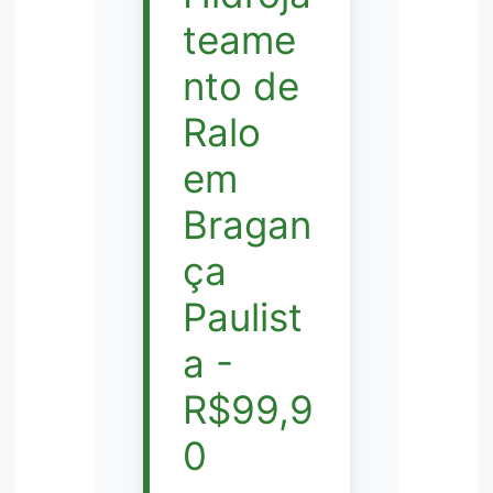
teame
nto de
Ralo
em
Bragan
ça
Paulist
a -
R$99,9
0