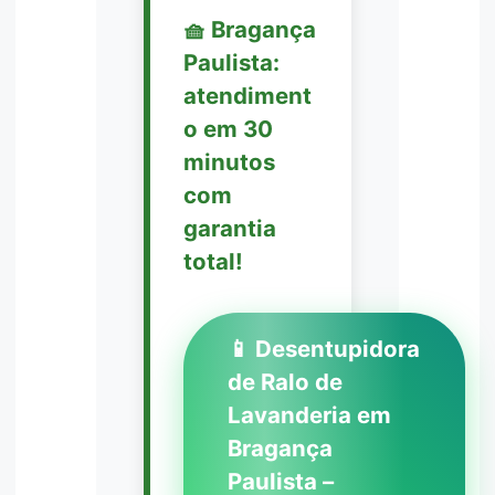
🧺 Bragança
Paulista:
atendiment
o em 30
minutos
com
garantia
total!
📱 Desentupidora
de Ralo de
Lavanderia em
Bragança
Paulista –