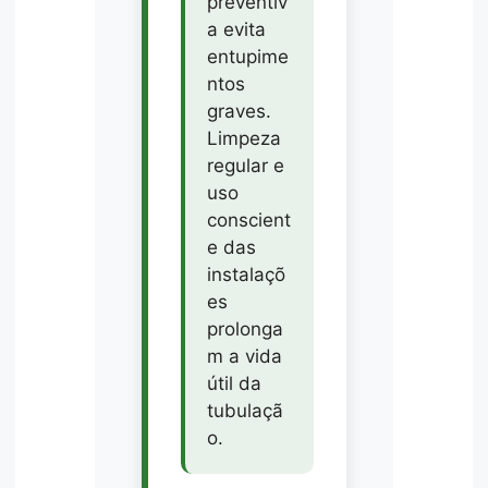
preventiv
a evita
entupime
ntos
graves.
Limpeza
regular e
uso
conscient
e das
instalaçõ
es
prolonga
m a vida
útil da
tubulaçã
o.