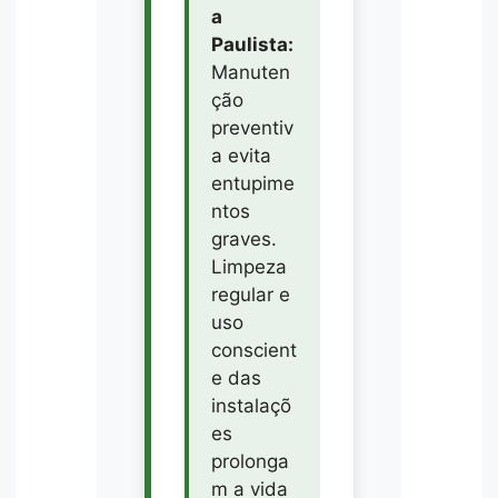
a
Paulista:
Manuten
ção
preventiv
a evita
entupime
ntos
graves.
Limpeza
regular e
uso
conscient
e das
instalaçõ
es
prolonga
m a vida