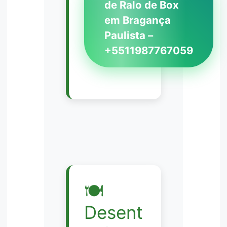
de Ralo de Box
em Bragança
Paulista –
+5511987767059
🍽️
Desent