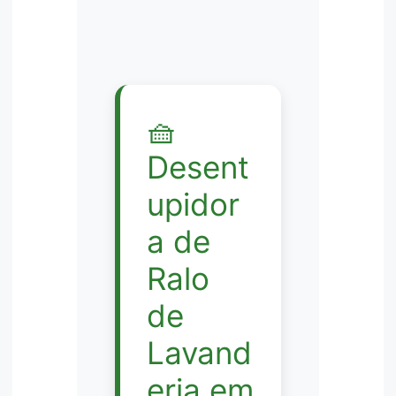
🧺
Desent
upidor
a de
Ralo
de
Lavand
eria em