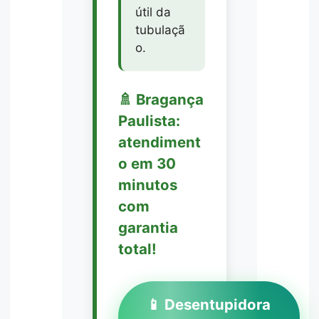
útil da
tubulaçã
o.
🚿 Bragança
Paulista:
atendiment
o em 30
minutos
com
garantia
total!
📱 Desentupidora