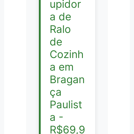
upidor
a de
Ralo
de
Cozinh
a em
Bragan
ça
Paulist
a -
R$69,9