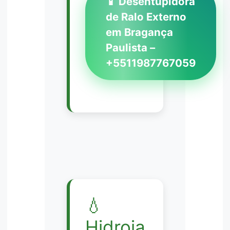
📱 Desentupidora
de Ralo Externo
em Bragança
Paulista –
+5511987767059
💧
Hidroja