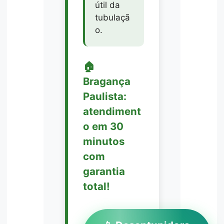
útil da
tubulaçã
o.
🏠
Bragança
Paulista:
atendiment
o em 30
minutos
com
garantia
total!