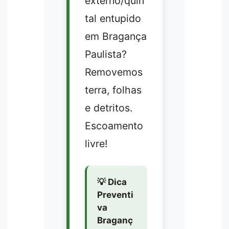
externo/quin
tal entupido
em Bragança
Paulista?
Removemos
terra, folhas
e detritos.
Escoamento
livre!
💡 Dica
Preventi
va
Braganç