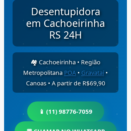
Desentupidora
em Cachoeirinha
RS 24H
🏘️ Cachoeirinha • Região
Metropolitana
POA
•
Gravataí
•
Canoas • A partir de R$69,90
📱 (11) 98776-7059