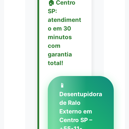
🏠 Centro
SP:
atendiment
o em 30
minutos
com
garantia
total!
📱
Desentupidora
de Ralo
Externo em
Centro SP –
+55-11-