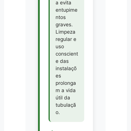
a evita
entupime
ntos
graves.
Limpeza
regular e
uso
conscient
e das
instalaçõ
es
prolonga
m a vida
útil da
tubulaçã
o.