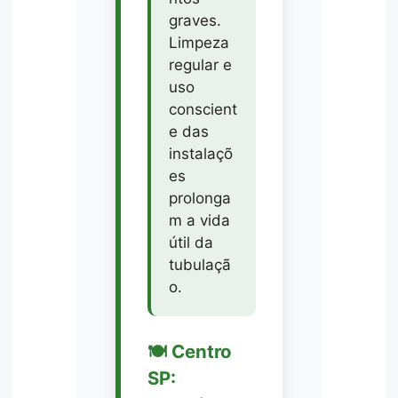
graves.
Limpeza
regular e
uso
conscient
e das
instalaçõ
es
prolonga
m a vida
útil da
tubulaçã
o.
🍽️ Centro
SP: