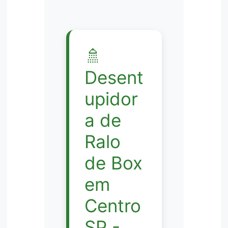
🚿
Desent
upidor
a de
Ralo
de Box
em
Centro
SP -