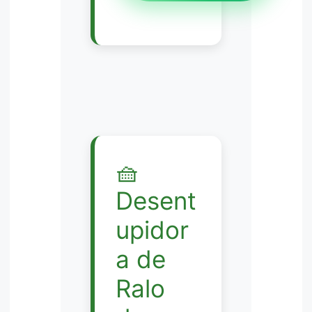
🧺
Desent
upidor
a de
Ralo