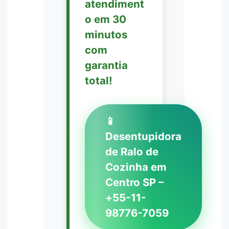
atendiment
o em 30
minutos
com
garantia
total!
📱
Desentupidora
de Ralo de
Cozinha em
Centro SP –
+55-11-
98776-7059