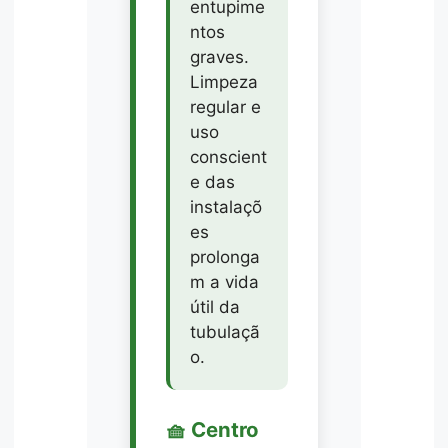
entupime
ntos
graves.
Limpeza
regular e
uso
conscient
e das
instalaçõ
es
prolonga
m a vida
útil da
tubulaçã
o.
🧺 Centro