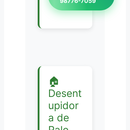
98776-7059
🏠
Desent
upidor
a de
Ralo