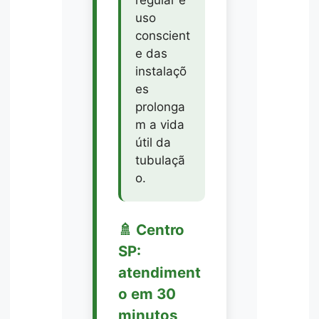
uso
conscient
e das
instalaçõ
es
prolonga
m a vida
útil da
tubulaçã
o.
🚿 Centro
SP:
atendiment
o em 30
minutos