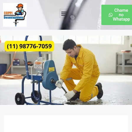
Chame
no
Whatapp
Desentupidora de Esgoto