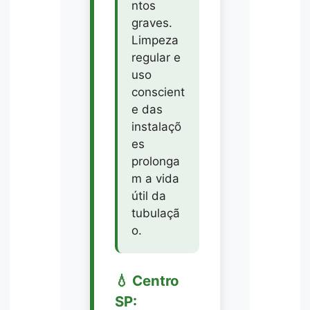
ntos
graves.
Limpeza
regular e
uso
conscient
e das
instalaçõ
es
prolonga
m a vida
útil da
tubulaçã
o.
💧 Centro
SP: