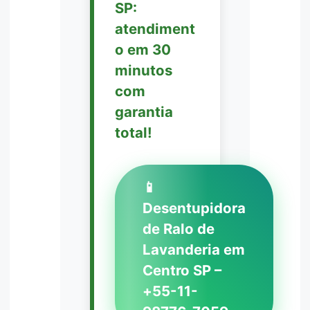
SP:
atendiment
o em 30
minutos
com
garantia
total!
📱
Desentupidora
de Ralo de
Lavanderia em
Centro SP –
+55-11-