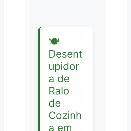
🍽️
Desent
upidor
a de
Ralo
de
Cozinh
a em