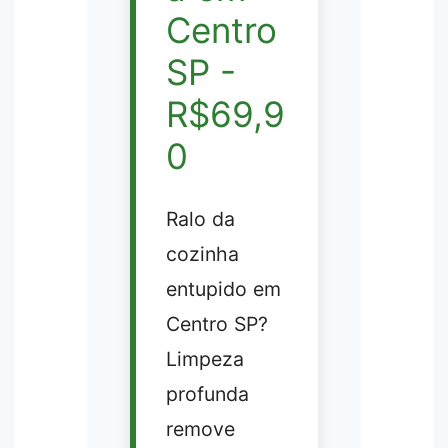
Centro
SP -
R$69,9
0
Ralo da
cozinha
entupido em
Centro SP?
Limpeza
profunda
remove