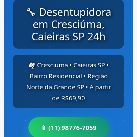
🔧 Desentupidora
em Cresciúma,
Caieiras SP 24h
🏘️ Cresciuma • Caieiras SP •
Bairro Residencial • Região
Norte da Grande SP • A partir
de R$69,90
📱 (11) 98776-7059