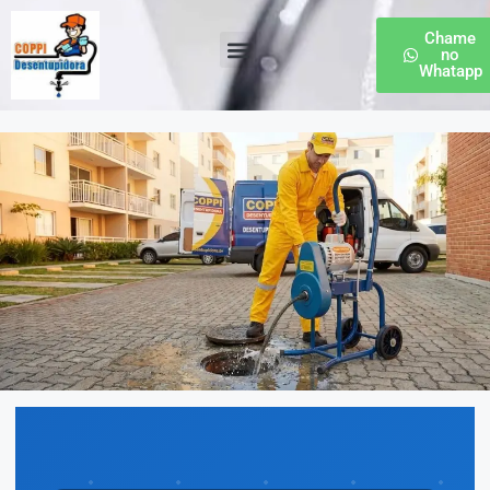
Chame
no
Whatapp
Desentupidora de Esgoto