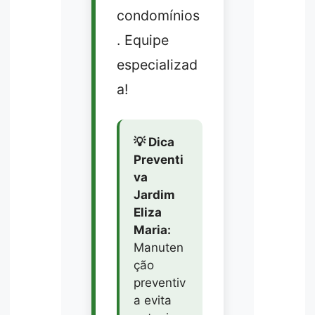
condomínios
. Equipe
especializad
a!
💡 Dica
Preventi
va
Jardim
Eliza
Maria:
Manuten
ção
preventiv
a evita