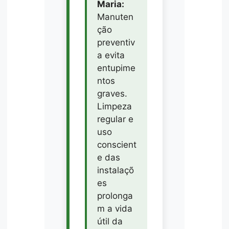
Maria:
Manuten
ção
preventiv
a evita
entupime
ntos
graves.
Limpeza
regular e
uso
conscient
e das
instalaçõ
es
prolonga
m a vida
útil da