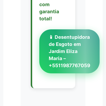
com
garantia
total!
📱 Desentupidora
de Esgoto em
Jardim Eliza
Maria –
+5511987767059