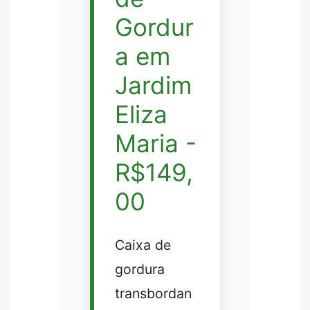
Gordur
a em
Jardim
Eliza
Maria -
R$149,
00
Caixa de
gordura
transbordan