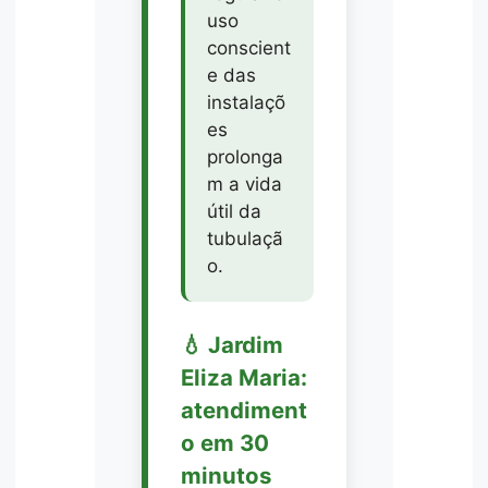
uso
conscient
e das
instalaçõ
es
prolonga
m a vida
útil da
tubulaçã
o.
💧 Jardim
Eliza Maria:
atendiment
o em 30
minutos