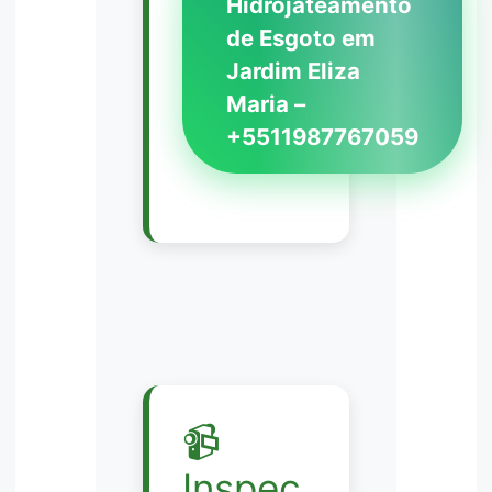
Hidrojateamento
de Esgoto em
Jardim Eliza
Maria –
+5511987767059
📹
Inspeç