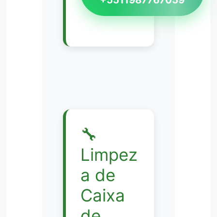
🔧
Limpez
a de
Caixa
de