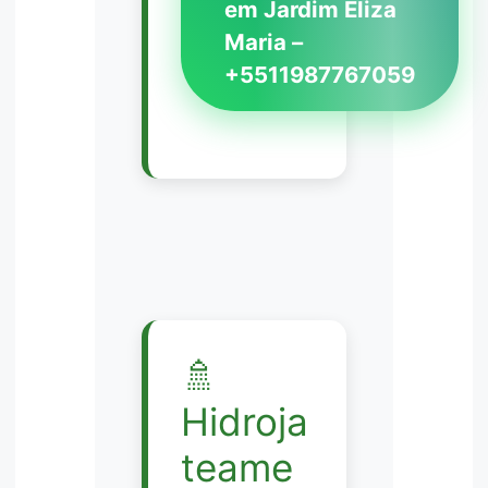
em Jardim Eliza
Maria –
+5511987767059
🚿
Hidroja
teame