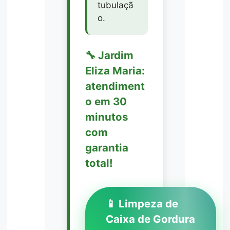
tubulaçã
o.
🔧 Jardim
Eliza Maria:
atendiment
o em 30
minutos
com
garantia
total!
📱 Limpeza de
Caixa de Gordura