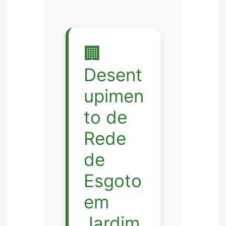
🏢
Desent
upimen
to de
Rede
de
Esgoto
em
Jardim