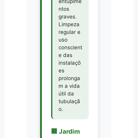
entupime
ntos
graves.
Limpeza
regular e
uso
conscient
e das
instalaçõ
es
prolonga
m a vida
útil da
tubulaçã
o.
🏢 Jardim