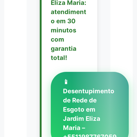
Eliza Maria:
atendiment
o em 30
minutos
com
garantia
total!
📱
Desentupimento
de Rede de
Esgoto em
Jardim Eliza
Maria –
+5511987767059