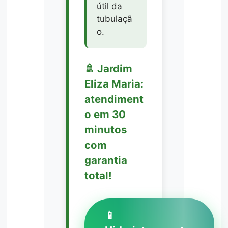
útil da
tubulaçã
o.
🚿 Jardim
Eliza Maria:
atendiment
o em 30
minutos
com
garantia
total!
📱