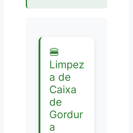
🍔
Limpez
a de
Caixa
de
Gordur
a