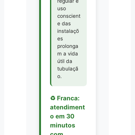
regular e
uso
conscient
e das
instalaçõ
es
prolonga
m a vida
útil da
tubulaçã
o.
♻️ Franca:
atendiment
o em 30
minutos
com