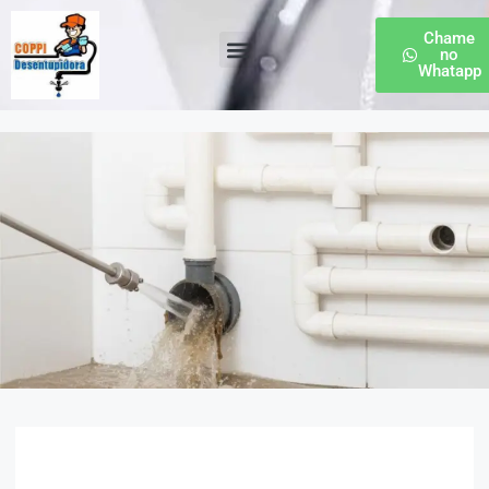
Chame
no
Whatapp
Desentupidora de Esgoto