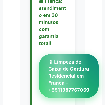
🍔 Franca:
atendiment
o em 30
minutos
com
garantia
total!
📱 Limpeza de
Caixa de Gordura
Residencial em
Franca –
+5511987767059