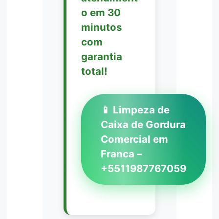
o em 30
minutos
com
garantia
total!
📱 Limpeza de
Caixa de Gordura
Comercial em
Franca –
+5511987767059