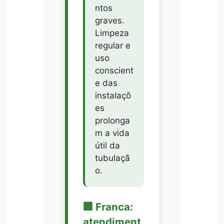
ntos
graves.
Limpeza
regular e
uso
conscient
e das
instalaçõ
es
prolonga
m a vida
útil da
tubulaçã
o.
🏢 Franca:
atendiment