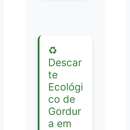
♻️
Descar
te
Ecológi
co de
Gordur
a em