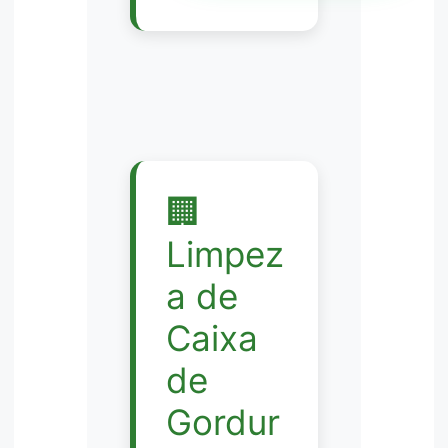
🏢
Limpez
a de
Caixa
de
Gordur