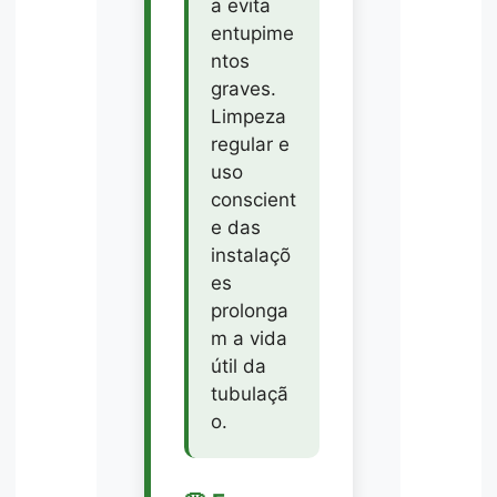
a evita
entupime
ntos
graves.
Limpeza
regular e
uso
conscient
e das
instalaçõ
es
prolonga
m a vida
útil da
tubulaçã
o.