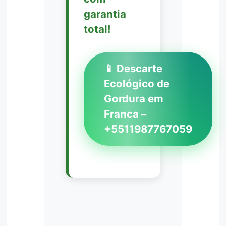
garantia
total!
📱 Descarte
Ecológico de
Gordura em
Franca –
+5511987767059