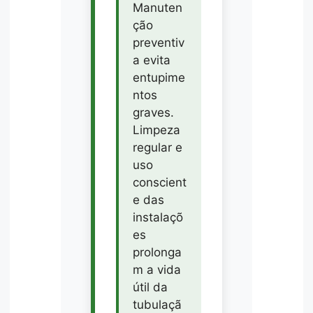
Manuten
ção
preventiv
a evita
entupime
ntos
graves.
Limpeza
regular e
uso
conscient
e das
instalaçõ
es
prolonga
m a vida
útil da
tubulaçã