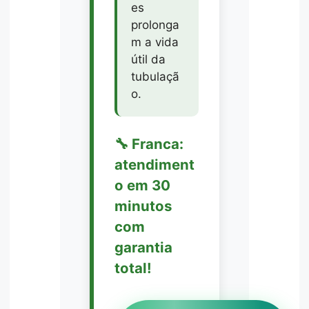
es
prolonga
m a vida
útil da
tubulaçã
o.
🔧 Franca:
atendiment
o em 30
minutos
com
garantia
total!