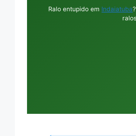
Ralo entupido em
Indaiatuba
ralo