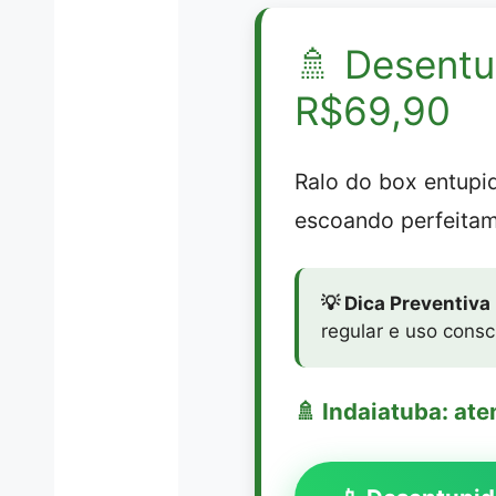
🚿
Desentu
R$69,90
Ralo do box entup
escoando perfeitam
💡 Dica Preventiva
regular e uso consc
🚿 Indaiatuba: at