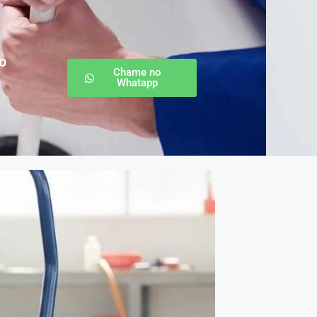
o
Chame no
Whatapp