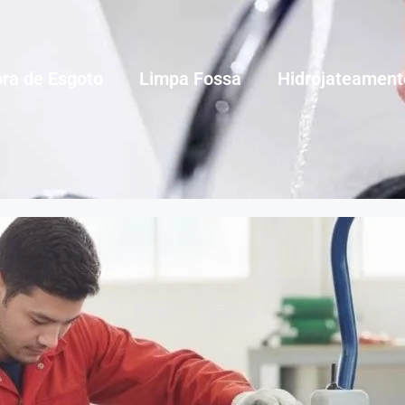
ra de Esgoto
Limpa Fossa
Hidrojateament