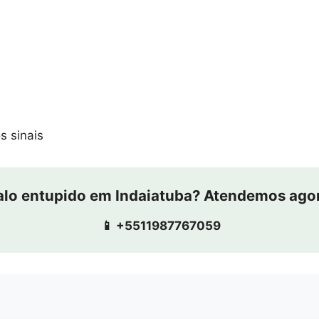
s sinais
alo entupido em Indaiatuba? Atendemos ago
📱 +5511987767059