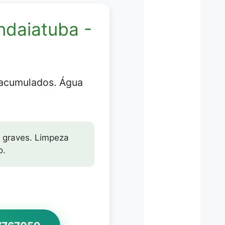
ndaiatuba -
 acumulados. Água
 graves. Limpeza
o.