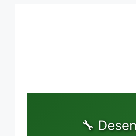
🔧 Desen