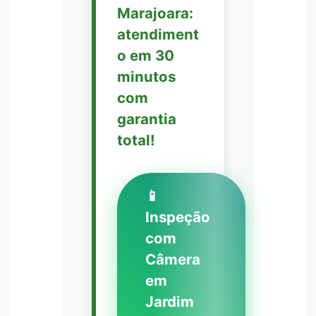
Marajoara:
atendiment
o em 30
minutos
com
garantia
total!
📱
Inspeção
com
Câmera
em
Jardim