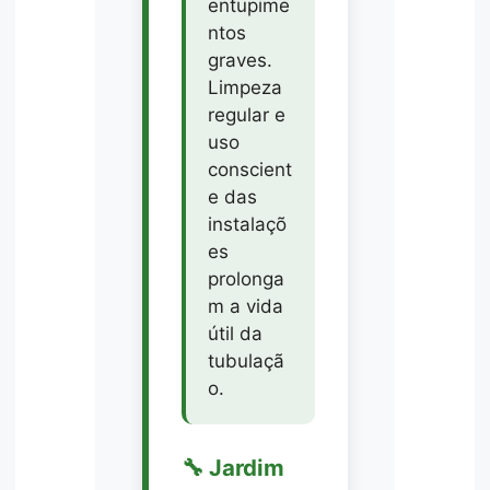
entupime
ntos
graves.
Limpeza
regular e
uso
conscient
e das
instalaçõ
es
prolonga
m a vida
útil da
tubulaçã
o.
🔧 Jardim