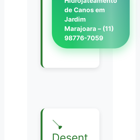
Hidrojateamento
de Canos em
Jardim
Marajoara – (11)
98776-7059
🪠
Desent