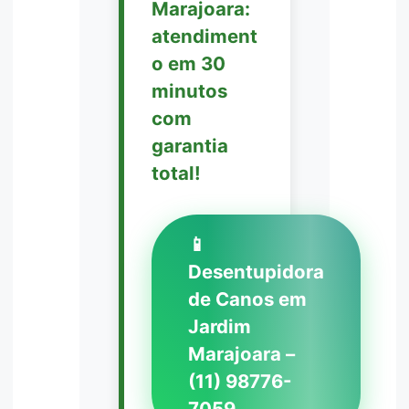
Marajoara:
atendiment
o em 30
minutos
com
garantia
total!
📱
Desentupidora
de Canos em
Jardim
Marajoara –
(11) 98776-
7059