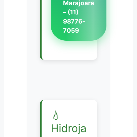
Marajoara
– (11)
98776-
7059
💧
Hidroja