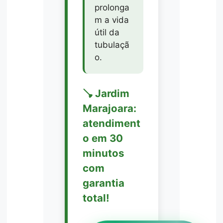
prolonga
m a vida
útil da
tubulaçã
o.
🪠 Jardim
Marajoara:
atendiment
o em 30
minutos
com
garantia
total!