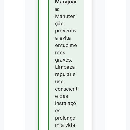
Marajoar
a:
Manuten
ção
preventiv
a evita
entupime
ntos
graves.
Limpeza
regular e
uso
conscient
e das
instalaçõ
es
prolonga
m a vida