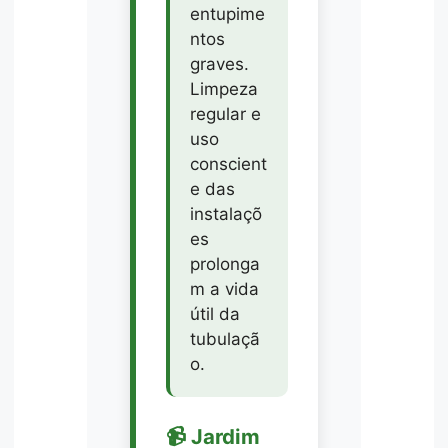
entupime
ntos
graves.
Limpeza
regular e
uso
conscient
e das
instalaçõ
es
prolonga
m a vida
útil da
tubulaçã
o.
📹 Jardim