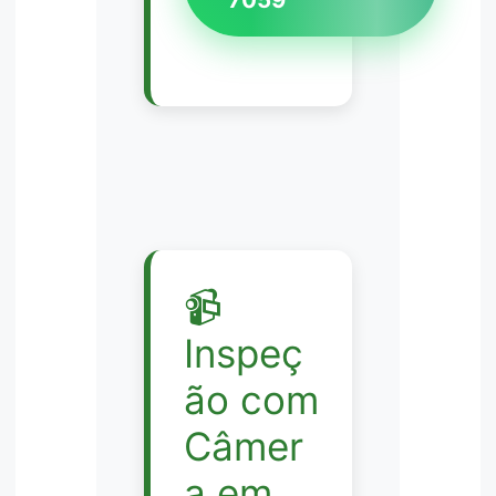
📹
Inspeç
ão com
Câmer
a em