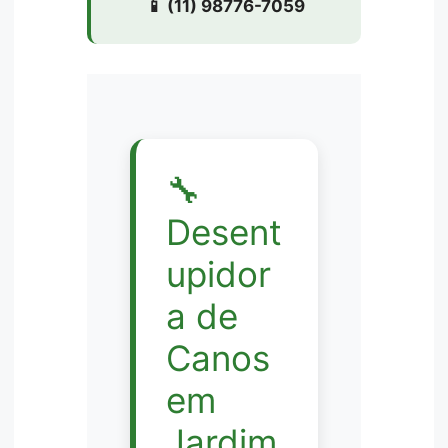
📱 (11) 98776-7059
🔧
Desent
upidor
a de
Canos
em
Jardim