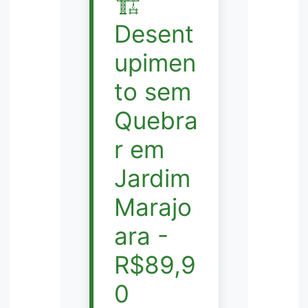
🏗️
Desent
upimen
to sem
Quebra
r em
Jardim
Marajo
ara -
R$89,9
0