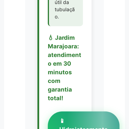
útil da
tubulaçã
o.
💧 Jardim
Marajoara:
atendiment
o em 30
minutos
com
garantia
total!
📱