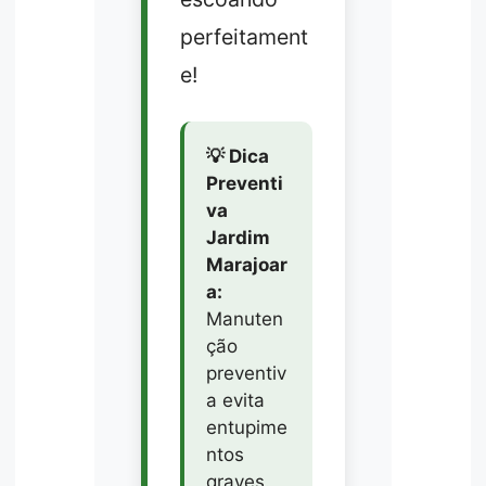
perfeitament
e!
💡 Dica
Preventi
va
Jardim
Marajoar
a:
Manuten
ção
preventiv
a evita
entupime
ntos
graves.