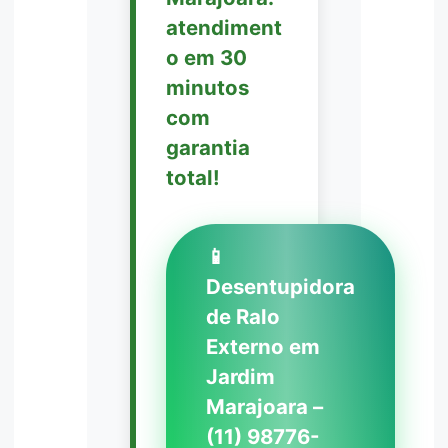
atendiment
o em 30
minutos
com
garantia
total!
📱
Desentupidora
de Ralo
Externo em
Jardim
Marajoara –
(11) 98776-