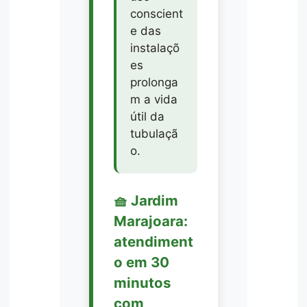
conscient
e das
instalaçõ
es
prolonga
m a vida
útil da
tubulaçã
o.
🧺 Jardim
Marajoara:
atendiment
o em 30
minutos
com