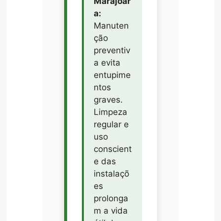
Marajoar
a:
Manuten
ção
preventiv
a evita
entupime
ntos
graves.
Limpeza
regular e
uso
conscient
e das
instalaçõ
es
prolonga
m a vida