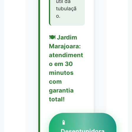
útil da
tubulaçã
o.
🍽️ Jardim
Marajoara:
atendiment
o em 30
minutos
com
garantia
total!
📱
Desentupidora