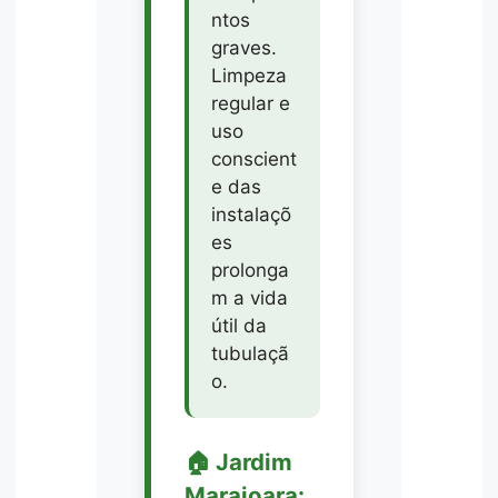
ntos
graves.
Limpeza
regular e
uso
conscient
e das
instalaçõ
es
prolonga
m a vida
útil da
tubulaçã
o.
🏠 Jardim
Marajoara: