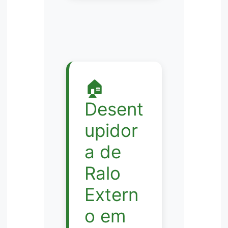
🏠
Desent
upidor
a de
Ralo
Extern
o em