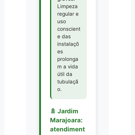
Limpeza
regular e
uso
conscient
e das
instalaçõ
es
prolonga
m a vida
útil da
tubulaçã
o.
🚿 Jardim
Marajoara:
atendiment