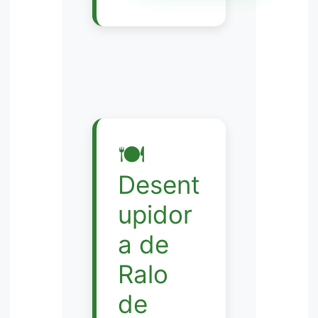
🍽️
Desent
upidor
a de
Ralo
de