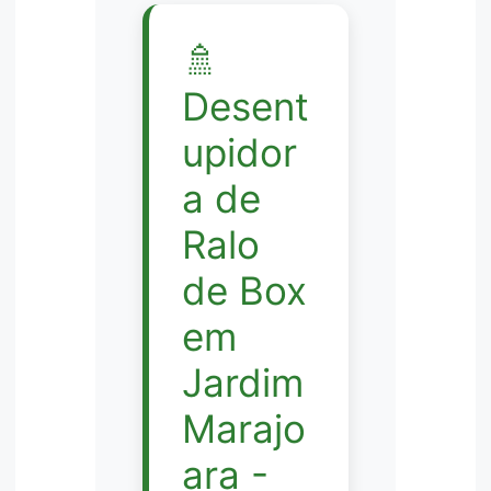
🚿
Desent
upidor
a de
Ralo
de Box
em
Jardim
Marajo
ara -