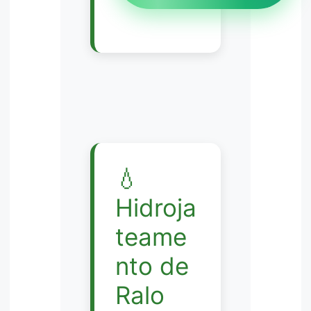
💧
Hidroja
teame
nto de
Ralo