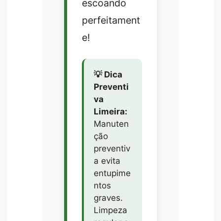
escoando
perfeitament
e!
💡 Dica
Preventi
va
Limeira:
Manuten
ção
preventiv
a evita
entupime
ntos
graves.
Limpeza