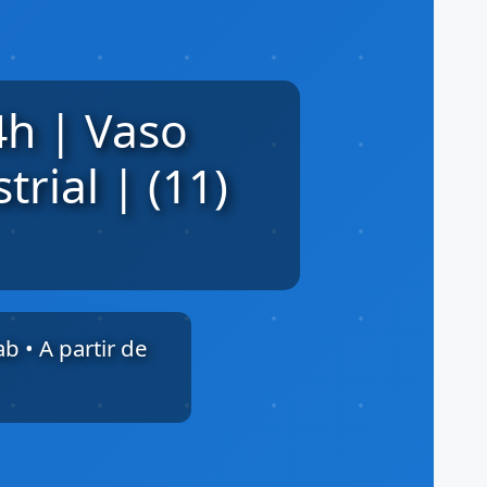
4h | Vaso
trial | (11)
ab • A partir de