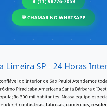
📱 (11) 98776-7059
💬 CHAMAR NO WHATSAPP
 Limeira SP - 24 Horas Inte
onfiável do Interior de São Paulo! Atendemos toda
róximo Piracicaba Americana Santa Bárbara d’Oeste 
opulação 300 mil habitantes. Nossa equipe especia
 atendendo
indústrias, fábricas, comércios, resid