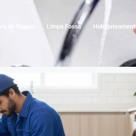
ra de Esgoto
Limpa Fossa
Hidrojateament