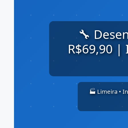
🔧 Desen
R$69,90 | I
🏭 Limeira • In