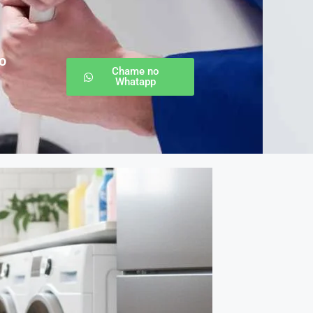
o
Chame no
Whatapp