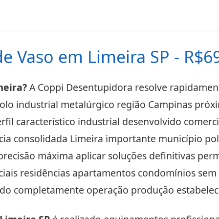
e Vaso em Limeira SP - R$6
meira?
A Coppi Desentupidora resolve rapidament
lo industrial metalúrgico região Campinas próx
fil característico industrial desenvolvido comerc
cia consolidada Limeira importante município polo
recisão máxima aplicar soluções definitivas perm
ciais residências apartamentos condomínios sem 
ando completamente operação produção estabeleci