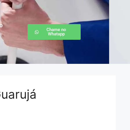
o
Chame no
Whatapp
uarujá