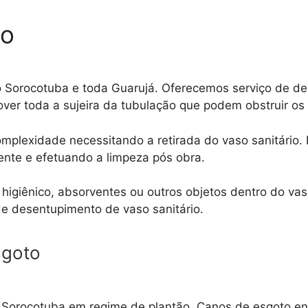
so
o Sorocotuba e toda Guarujá. Oferecemos serviço de 
ver toda a sujeira da tubulação que podem obstruir os
plexidade necessitando a retirada do vaso sanitário. E
ente e efetuando a limpeza pós obra.
el higiênico, absorventes ou outros objetos dentro do va
de desentupimento de vaso sanitário.
sgoto
Sorocotuba em regime de plantão. Canos de esgoto en