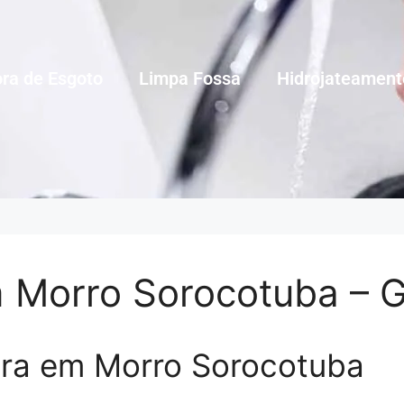
ra de Esgoto
Limpa Fossa
Hidrojateament
 Morro Sorocotuba – G
ra em Morro Sorocotuba