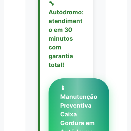
🔧
Autódromo:
atendiment
o em 30
minutos
com
garantia
total!
📱
Manutenção
Preventiva
Caixa
Gordura em