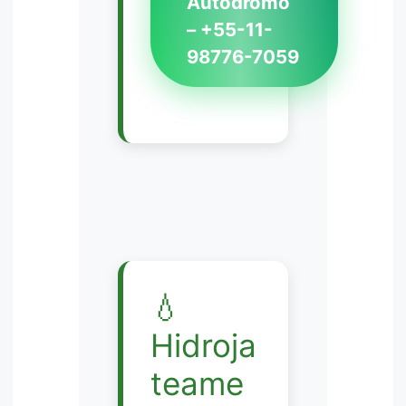
Autódromo
– +55-11-
98776-7059
💧
Hidroja
teame