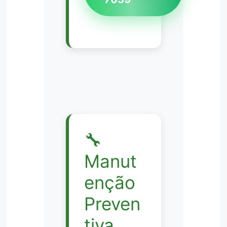
🔧
Manut
enção
Preven
tiva