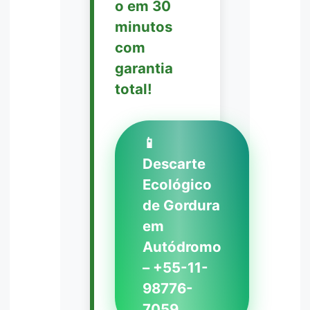
o em 30
minutos
com
garantia
total!
📱
Descarte
Ecológico
de Gordura
em
Autódromo
– +55-11-
98776-
7059