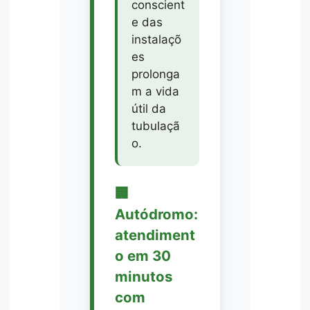
conscient
e das
instalaçõ
es
prolonga
m a vida
útil da
tubulaçã
o.
🏢
Autódromo:
atendiment
o em 30
minutos
com