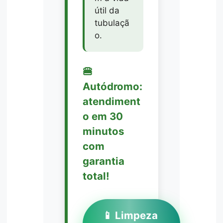
útil da
tubulaçã
o.
🍔
Autódromo:
atendiment
o em 30
minutos
com
garantia
total!
📱 Limpeza