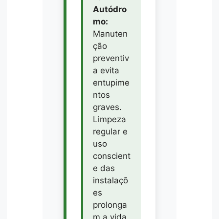
Autódro
mo:
Manuten
ção
preventiv
a evita
entupime
ntos
graves.
Limpeza
regular e
uso
conscient
e das
instalaçõ
es
prolonga
m a vida