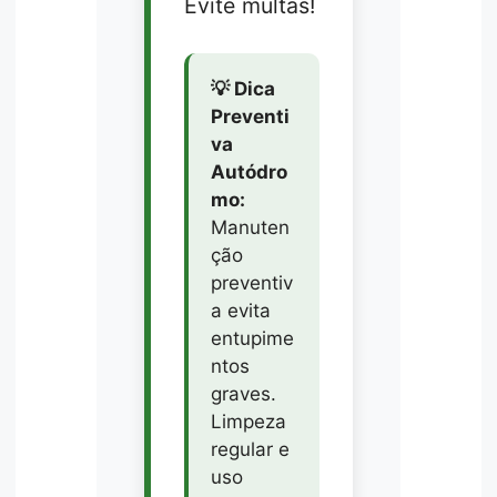
Evite multas!
💡 Dica
Preventi
va
Autódro
mo:
Manuten
ção
preventiv
a evita
entupime
ntos
graves.
Limpeza
regular e
uso