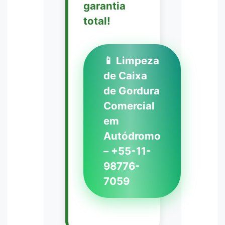
garantia
total!
📱 Limpeza
de Caixa
de Gordura
Comercial
em
Autódromo
– +55-11-
98776-
7059