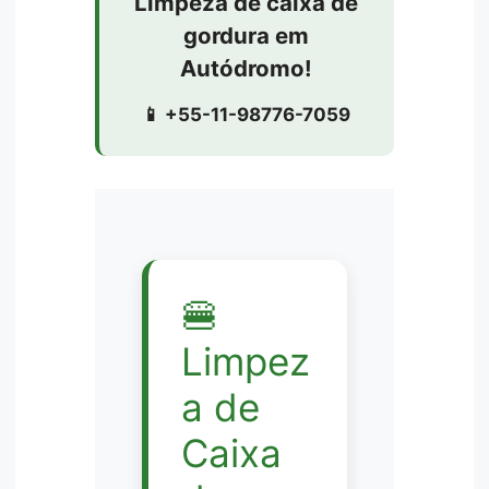
Limpeza de caixa de
gordura em
Autódromo!
📱 +55-11-98776-7059
🍔
Limpez
a de
Caixa