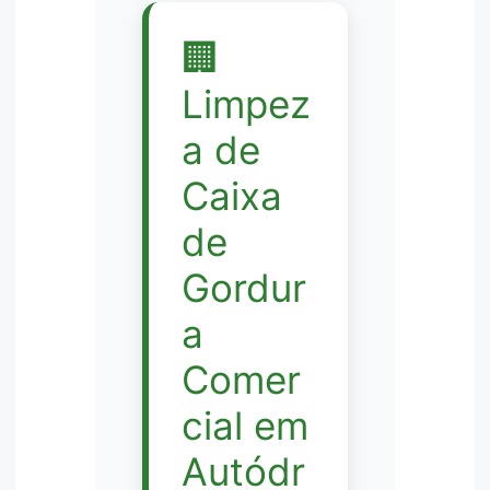
🏢
Limpez
a de
Caixa
de
Gordur
a
Comer
cial em
Autódr