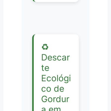
♻️
Descar
te
Ecológi
co de
Gordur
a em