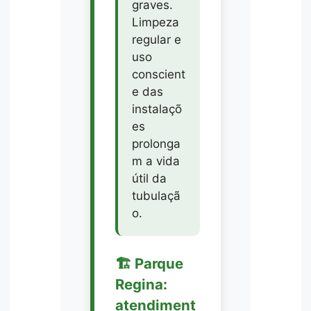
graves.
Limpeza
regular e
uso
conscient
e das
instalaçõ
es
prolonga
m a vida
útil da
tubulaçã
o.
🏗️ Parque
Regina:
atendiment