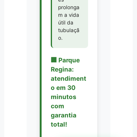
prolonga
m a vida
útil da
tubulaçã
o.
🏢 Parque
Regina:
atendiment
o em 30
minutos
com
garantia
total!