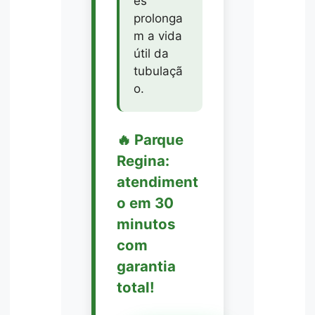
es
prolonga
m a vida
útil da
tubulaçã
o.
🔥 Parque
Regina:
atendiment
o em 30
minutos
com
garantia
total!