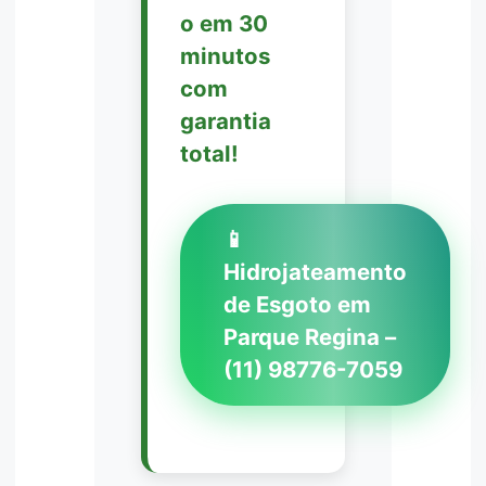
o em 30
minutos
com
garantia
total!
📱
Hidrojateamento
de Esgoto em
Parque Regina –
(11) 98776-7059