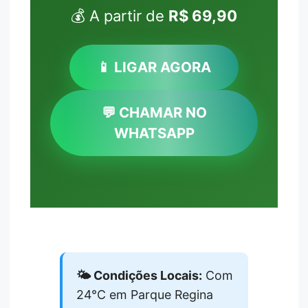
💰 A partir de
R$ 69,90
📱 LIGAR AGORA
💬 CHAMAR NO
WHATSAPP
🌤️ Condições Locais:
Com
24°C em Parque Regina