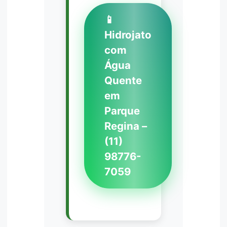
📱
Hidrojato
com
Água
Quente
em
Parque
Regina –
(11)
98776-
7059