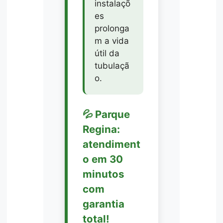
instalaçõ
es
prolonga
m a vida
útil da
tubulaçã
o.
💦 Parque
Regina:
atendiment
o em 30
minutos
com
garantia
total!