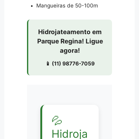
Mangueiras de 50-100m
Hidrojateamento em
Parque Regina! Ligue
agora!
📱 (11) 98776-7059
💦
Hidroja