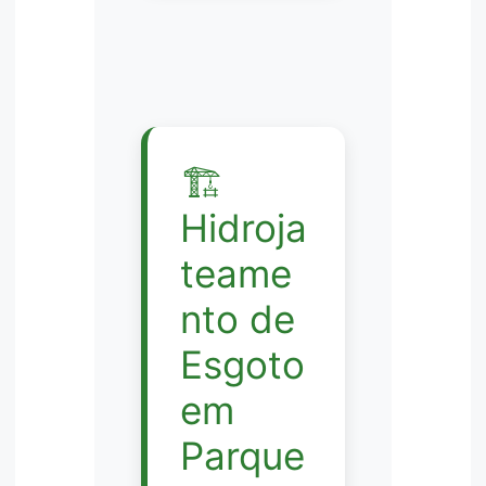
🏗️
Hidroja
teame
nto de
Esgoto
em
Parque