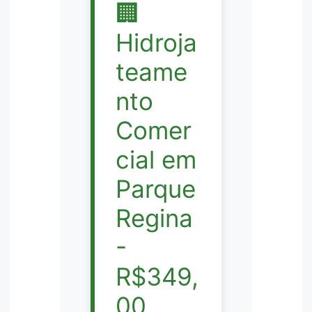
🏢
Hidroja
teame
nto
Comer
cial em
Parque
Regina
-
R$349,
00