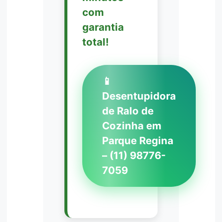
com
garantia
total!
📱
Desentupidora
de Ralo de
Cozinha em
Parque Regina
– (11) 98776-
7059