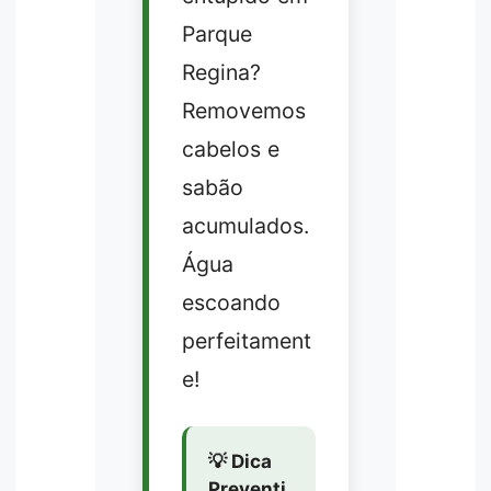
Parque
Regina?
Removemos
cabelos e
sabão
acumulados.
Água
escoando
perfeitament
e!
💡 Dica
Preventi