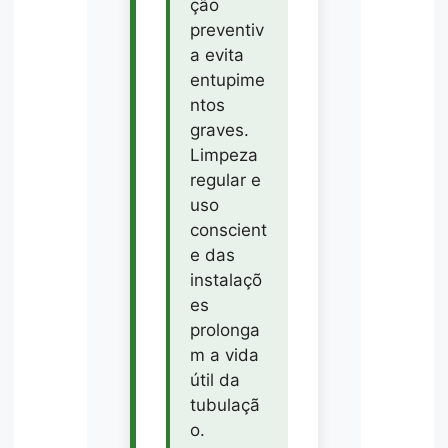
ção
preventiv
a evita
entupime
ntos
graves.
Limpeza
regular e
uso
conscient
e das
instalaçõ
es
prolonga
m a vida
útil da
tubulaçã
o.