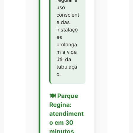
regular e
uso
conscient
e das
instalaçõ
es
prolonga
m a vida
útil da
tubulaçã
o.
🍽️ Parque
Regina:
atendiment
o em 30
minutos