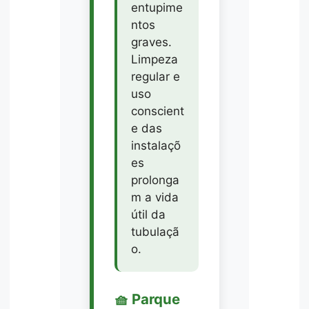
entupime
ntos
graves.
Limpeza
regular e
uso
conscient
e das
instalaçõ
es
prolonga
m a vida
útil da
tubulaçã
o.
🧺 Parque