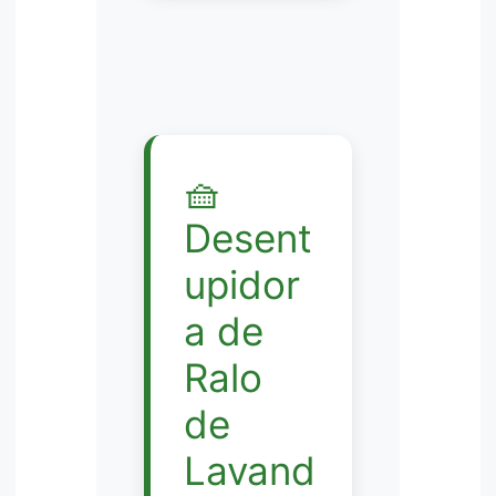
🧺
Desent
upidor
a de
Ralo
de
Lavand