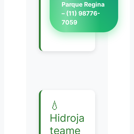
Parque Regina
– (11) 98776-
7059
💧
Hidroja
teame