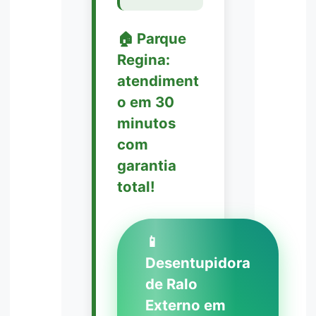
🏠 Parque
Regina:
atendiment
o em 30
minutos
com
garantia
total!
📱
Desentupidora
de Ralo
Externo em