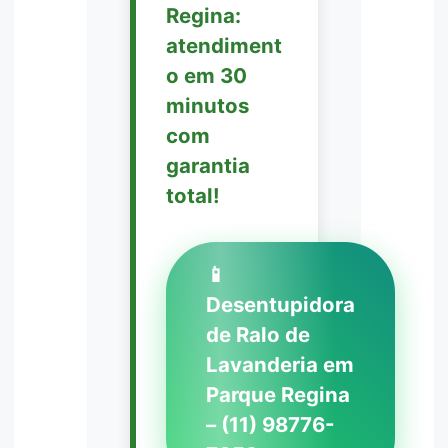
Regina:
atendiment
o em 30
minutos
com
garantia
total!
📱
Desentupidora
de Ralo de
Lavanderia em
Parque Regina
– (11) 98776-