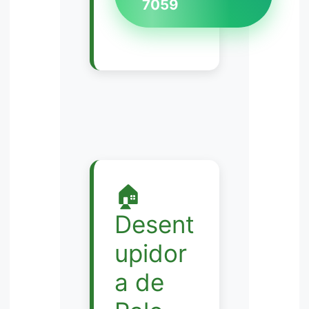
7059
🏠
Desent
upidor
a de