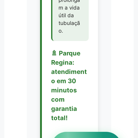
m a vida
útil da
tubulaçã
o.
🚿 Parque
Regina:
atendiment
o em 30
minutos
com
garantia
total!