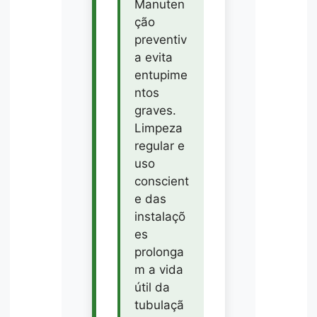
Manuten
ção
preventiv
a evita
entupime
ntos
graves.
Limpeza
regular e
uso
conscient
e das
instalaçõ
es
prolonga
m a vida
útil da
tubulaçã