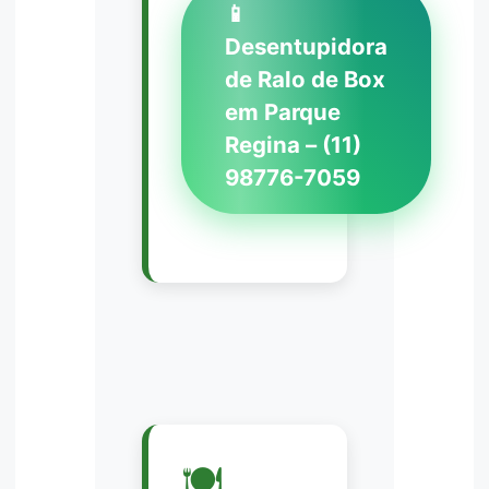
📱
Desentupidora
de Ralo de Box
em Parque
Regina – (11)
98776-7059
🍽️