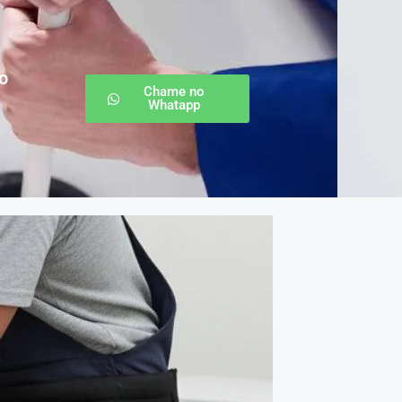
o
Chame no
Whatapp