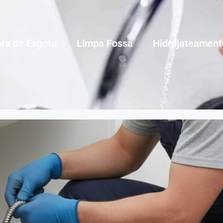
ra de Esgoto
Limpa Fossa
Hidrojateament